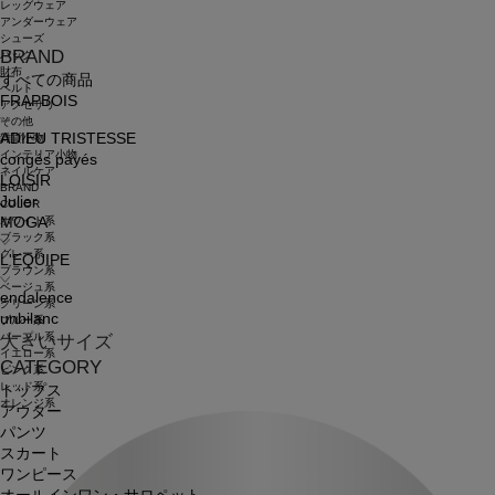
レッグウェア
アンダーウェア
シューズ
BRAND
バッグ
財布
すべての商品
ベルト
FRAPBOIS
アクセサリ
その他
ADIEU TRISTESSE
雑貨小物
インテリア小物
congés payés
ネイルケア
LOISIR
BRAND
Julier
COLOR
ホワイト系
MOGA
ブラック系
グレー系
L'EQUIPE
ブラウン系
ベージュ系
endalence
グリーン系
unbilanc
ブルー系
パープル系
大きいサイズ
イエロー系
CATEGORY
ピンク系
レッド系
トップス
オレンジ系
アウター
パンツ
スカート
ワンピース