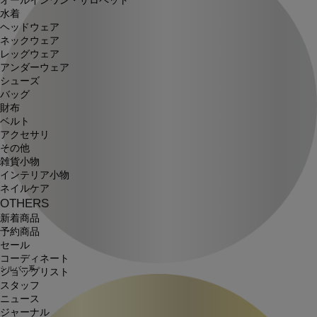
オールインワン・サロペット
水着
ヘッドウェア
ネックウェア
レッグウェア
アンダーウェア
シューズ
バッグ
財布
ベルト
アクセサリ
その他
雑貨小物
インテリア小物
ネイルケア
OTHERS
新着商品
予約商品
セール
コーディネート
シルバー系
ショップリスト
スタッフ
ニュース
ジャーナル