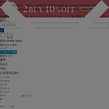
BRAND
COUTURIER
MOGA Collection
GREEN
FRAPBOIS PARK
wb
feerique
FRAPBOIS
ADIEU
TRISTESSE
congés payés
LOISIR
Julier
MOGA
L'EQUIPE
endalence
unbilanc
BIGI online store
新着商品
(ライブ)
ニュース
セール
スタッフ
コーディネート
よくある質問
ジャーナル
お問い合わ
せ
ログイン
BIGI online store
選択された条件
クリア
この条件で検索
販売タイプ
通常
SALE
予約
CATEGORY
トップス
アウター
パンツ
スカート
ワンピース
オールインワン・サロペット
水着
ヘッドウェア
ネックウェア