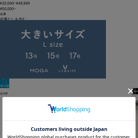
¥20,000~¥49,999
¥50,000~
在庫
在庫なしを含む
この条件で検索
60件
新着順
単色表示
絞り込む
表示順
全3件
NEW