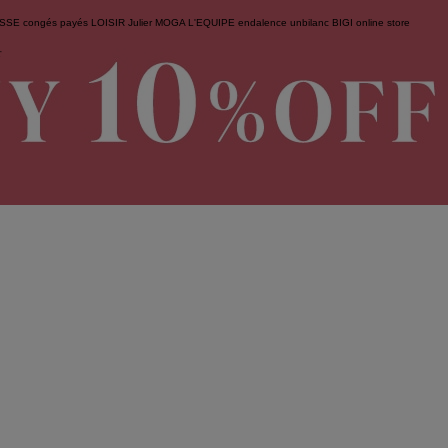
ESSE
congés payés
LOISIR
Julier
MOGA
L'EQUIPE
endalence
unbilanc
BIGI online store
せ