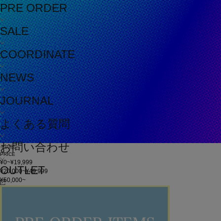
PRE ORDER
SALE
COORDINATE
NEWS
JOURNAL
よくある質問
お問い合わせ
その他
PRICE
¥0~¥19,999
OUTLET
¥20,000~¥49,999
¥50,000~
在庫
在庫なしを含む
この条件で検索
60件