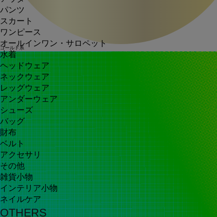
パンツ
スカート
ワンピース
オールインワン・サロペット
ゴールド系
水着
ヘッドウェア
ネックウェア
レッグウェア
アンダーウェア
シューズ
バッグ
財布
ベルト
アクセサリ
その他
雑貨小物
インテリア小物
ネイルケア
OTHERS