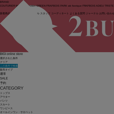
BRAND
COUTURIER
MOGA Collection
GREEN
FRAPBOIS PARK
wb
feerique
FRAPBOIS
ADIEU TRIST
新着商品
(ライブ)
ニュース
セール
スタッフ
コーディネート
よくある質問
ジャーナル
お問い合わ
ログイン
BIGI online store
選択された条件
クリア
この条件で検索
販売タイプ
通常
SALE
予約
CATEGORY
トップス
アウター
パンツ
スカート
ワンピース
オールインワン・サロペット