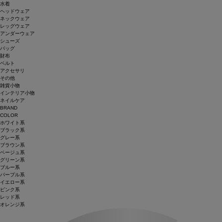
水着
ヘッドウェア
ネックウェア
レッグウェア
アンダーウェア
シューズ
バッグ
財布
ベルト
アクセサリ
その他
雑貨小物
インテリア小物
ネイルケア
BRAND
COLOR
ホワイト系
ブラック系
グレー系
ブラウン系
ベージュ系
グリーン系
ブルー系
パープル系
イエロー系
ピンク系
レッド系
オレンジ系