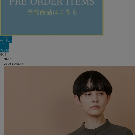
新着順
単色表示
絞り込む
表示順
全7件
SALE
2BUY10%OFF