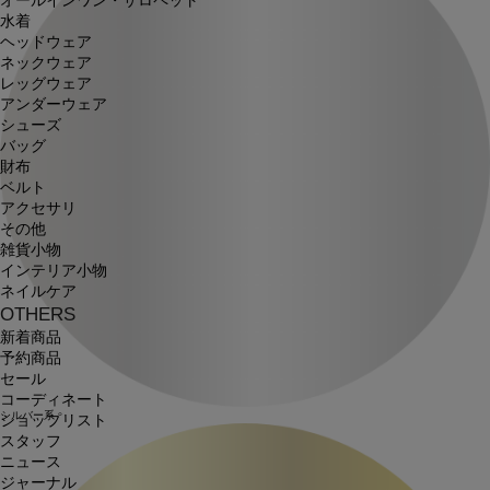
オールインワン・サロペット
水着
ヘッドウェア
ネックウェア
レッグウェア
アンダーウェア
シューズ
バッグ
財布
ベルト
アクセサリ
その他
雑貨小物
インテリア小物
ネイルケア
OTHERS
新着商品
予約商品
セール
コーディネート
シルバー系
ショップリスト
スタッフ
ニュース
ジャーナル