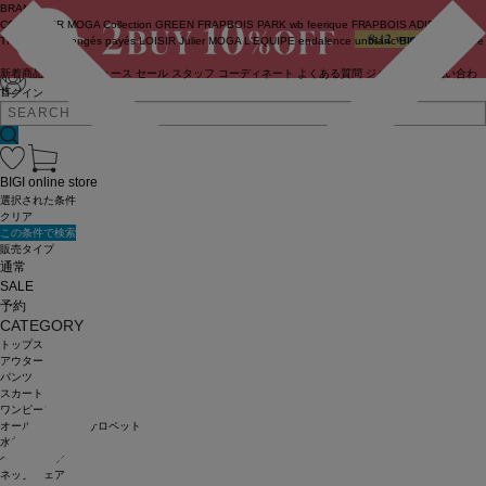
BRAND
COUTURIER
MOGA Collection
GREEN
FRAPBOIS PARK
wb
feerique
FRAPBOIS
ADIEU
TRISTESSE
congés payés
LOISIR
Julier
MOGA
L'EQUIPE
endalence
unbilanc
BIGI online store
新着商品
(ライブ)
ニュース
セール
スタッフ
コーディネート
よくある質問
ジャーナル
お問い合わ
せ
ログイン
BIGI online store
選択された条件
クリア
この条件で検索
販売タイプ
通常
SALE
予約
CATEGORY
トップス
アウター
パンツ
スカート
ワンピース
オールインワン・サロペット
水着
ヘッドウェア
ネックウェア