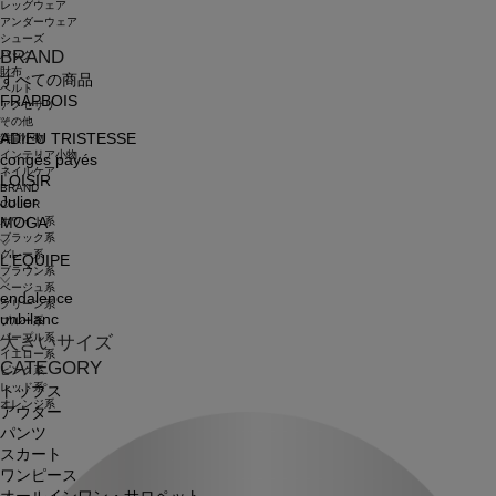
レッグウェア
アンダーウェア
シューズ
BRAND
バッグ
財布
すべての商品
ベルト
FRAPBOIS
アクセサリ
その他
ADIEU TRISTESSE
雑貨小物
インテリア小物
congés payés
ネイルケア
LOISIR
BRAND
Julier
COLOR
ホワイト系
MOGA
ブラック系
グレー系
L'EQUIPE
ブラウン系
ベージュ系
endalence
グリーン系
unbilanc
ブルー系
パープル系
大きいサイズ
イエロー系
CATEGORY
ピンク系
レッド系
トップス
オレンジ系
アウター
パンツ
スカート
ワンピース