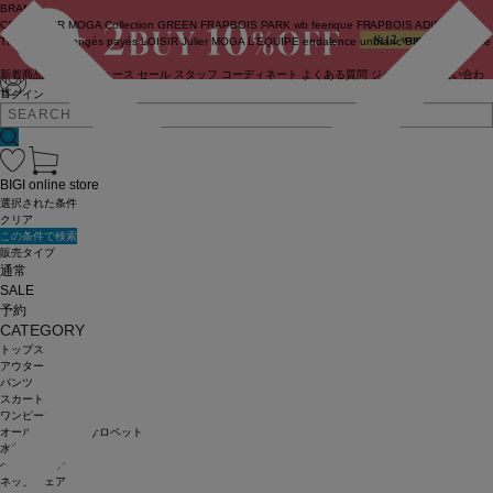
BRAND
COUTURIER
MOGA Collection
GREEN
FRAPBOIS PARK
wb
feerique
FRAPBOIS
ADIEU
TRISTESSE
congés payés
LOISIR
Julier
MOGA
L'EQUIPE
endalence
unbilanc
BIGI online store
新着商品
(ライブ)
ニュース
セール
スタッフ
コーディネート
よくある質問
ジャーナル
お問い合わ
せ
ログイン
BIGI online store
選択された条件
クリア
この条件で検索
販売タイプ
通常
SALE
予約
CATEGORY
トップス
アウター
パンツ
スカート
ワンピース
オールインワン・サロペット
水着
ヘッドウェア
ネックウェア