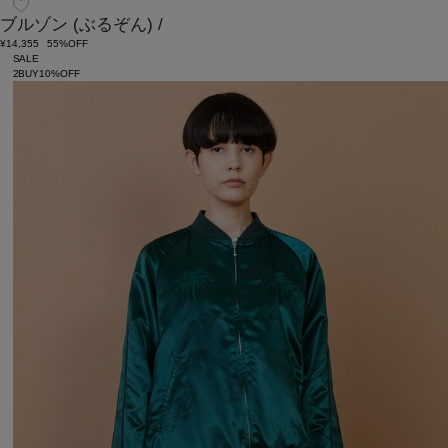
ブルゾン
(ぶるぞん)
/
¥14,355
55%OFF
SALE
2BUY10%OFF