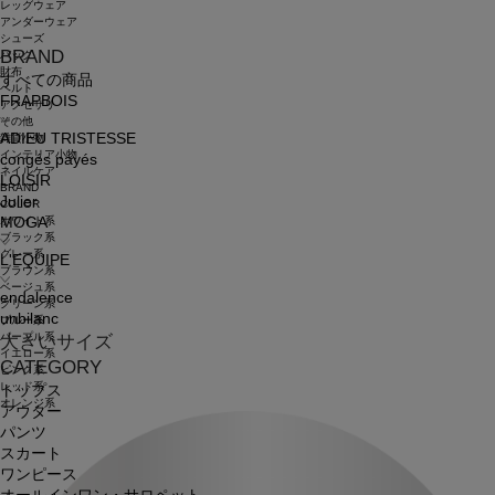
レッグウェア
アンダーウェア
シューズ
BRAND
バッグ
財布
すべての商品
ベルト
FRAPBOIS
アクセサリ
その他
ADIEU TRISTESSE
雑貨小物
インテリア小物
congés payés
ネイルケア
LOISIR
BRAND
Julier
COLOR
ホワイト系
MOGA
ブラック系
グレー系
L'EQUIPE
ブラウン系
ベージュ系
endalence
グリーン系
unbilanc
ブルー系
パープル系
大きいサイズ
イエロー系
CATEGORY
ピンク系
レッド系
トップス
オレンジ系
アウター
パンツ
スカート
ワンピース