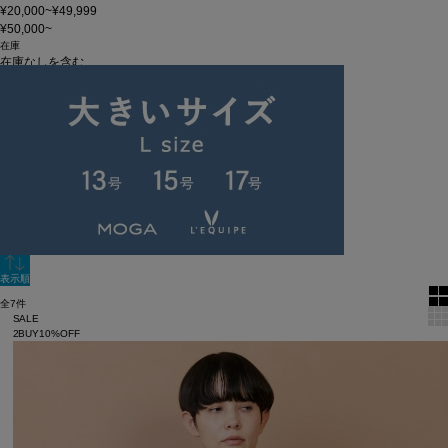
¥20,000~¥49,999
¥50,000~
在庫
在庫なしを含む
この条件で検索
60件
新着順
単色表示
絞り込む
表示順
全7件
SALE
2BUY10%OFF