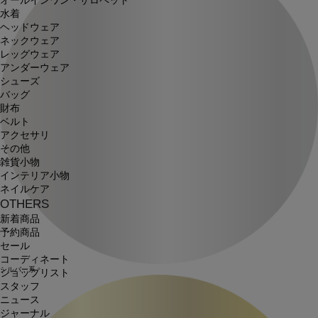
オールインワン・サロペット
水着
ヘッドウェア
ネックウェア
レッグウェア
アンダーウェア
シューズ
バッグ
財布
ベルト
アクセサリ
その他
雑貨小物
インテリア小物
ネイルケア
OTHERS
新着商品
予約商品
セール
コーディネート
シルバー系
ショップリスト
スタッフ
ニュース
ジャーナル