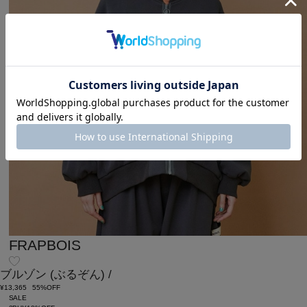
FRAPBOIS
ブルゾン
(ぶるぞん)
/
¥13,365
55%OFF
SALE