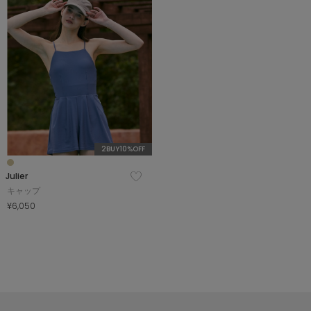
COORDINATE
NEWS
JOURNAL
2BUY10%OFF
よくある質問
Julier
キャップ
¥6,050
お問い合わせ
OUTLET