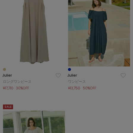
SALE
COORDINATE
NEWS
JOURNAL
Julier
Julier
ロングワンピース
ワンピース
¥17,710
30%OFF
¥13,750
50%OFF
よくある質問
SALE
お問い合わせ
OUTLET