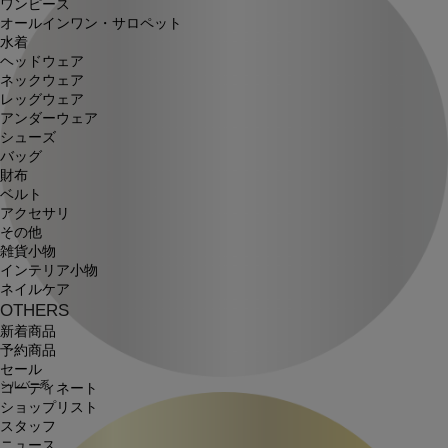
ワンピース
オールインワン・サロペット
水着
ヘッドウェア
ネックウェア
レッグウェア
アンダーウェア
シューズ
バッグ
財布
ベルト
アクセサリ
その他
雑貨小物
インテリア小物
ネイルケア
OTHERS
新着商品
予約商品
セール
シルバー系
コーディネート
ショップリスト
スタッフ
ニュース