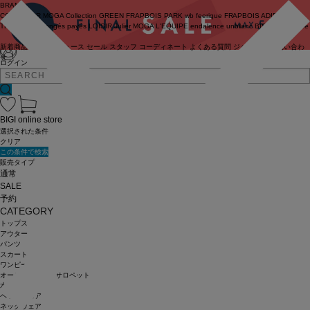
BRAND
COUTURIER
MOGA Collection
GREEN
FRAPBOIS PARK
wb
feerique
FRAPBOIS
ADIEU
TRISTESSE
congés payés
LOISIR
Julier
MOGA
L'EQUIPE
endalence
unbilanc
BIGI online store
新着商品
(ライブ)
ニュース
セール
スタッフ
コーディネート
よくある質問
ジャーナル
お問い合わ
せ
ログイン
BIGI online store
選択された条件
クリア
この条件で検索
販売タイプ
通常
SALE
予約
CATEGORY
トップス
アウター
パンツ
スカート
ワンピース
オールインワン・サロペット
水着
ヘッドウェア
ネックウェア