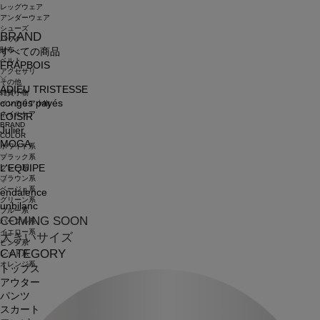
レッグウェア
アンダーウェア
シューズ
BRAND
バッグ
財布
すべての商品
ベルト
FRAPBOIS
アクセサリ
その他
ADIEU TRISTESSE
雑貨小物
congés payés
インテリア小物
ネイルケア
LOISIR
BRAND
Julier
COLOR
MOGA
ホワイト系
ブラック系
L'EQUIPE
グレー系
ブラウン系
ベージュ系
endalence
グリーン系
unbilanc
ブルー系
COMING SOON
パープル系
イエロー系
大きいサイズ
ピンク系
CATEGORY
レッド系
オレンジ系
トップス
アウター
パンツ
スカート