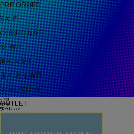
PRE ORDER
SALE
COORDINATE
NEWS
JOURNAL
よくある質問
お問い合わせ
その他
OUTLET
PRICE
¥0~¥19,999
¥20,000~¥49,999
¥50,000~
在庫
在庫なしを含む
この条件で検索