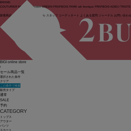
BRAND
COUTURIER
MOGA Collection
GREEN
FRAPBOIS PARK
wb
feerique
FRAPBOIS
ADIEU TRIST
新着商品
(ライブ)
ニュース
セール
スタッフ
コーディネート
よくある質問
ジャーナル
お問い合わ
ログイン
BIGI online store
/
セール商品一覧
選択された条件
クリア
この条件で検索
販売タイプ
通常
SALE
予約
CATEGORY
トップス
アウター
パンツ
スカート