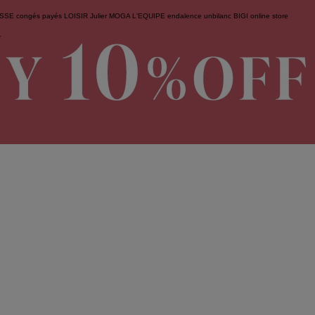
ESSE
congés payés
LOISIR
Julier
MOGA
L'EQUIPE
endalence
unbilanc
BIGI online store
せ