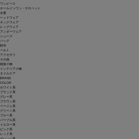
ワンピース
オールインワン・サロペット
水着
ヘッドウェア
ネックウェア
レッグウェア
アンダーウェア
シューズ
バッグ
財布
ベルト
アクセサリ
その他
雑貨小物
インテリア小物
ネイルケア
BRAND
COLOR
ホワイト系
ブラック系
グレー系
ブラウン系
ベージュ系
グリーン系
ブルー系
パープル系
イエロー系
ピンク系
レッド系
オレンジ系