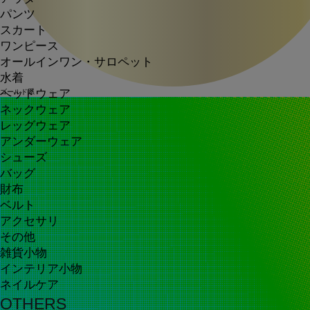
パンツ
スカート
ワンピース
オールインワン・サロペット
水着
ヘッドウェア
ゴールド系
ネックウェア
レッグウェア
アンダーウェア
シューズ
バッグ
財布
ベルト
アクセサリ
その他
雑貨小物
インテリア小物
ネイルケア
OTHERS