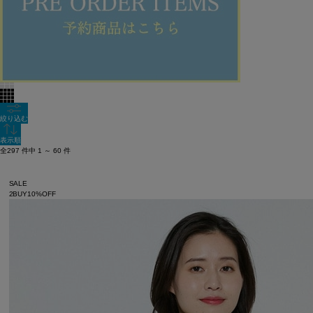
60件
新着順
全色表示
絞り込む
表示順
全297 件中 1 ～ 60 件
SALE
2BUY10%OFF