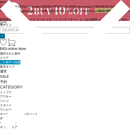
BRAND
COUTURIER
MOGA Collection
GREEN
FRAPBOIS PARK
wb
feerique
FRAPBOIS
ADIEU
TRISTESSE
congés payés
LOISIR
Julier
MOGA
L'EQUIPE
endalence
unbilanc
BIGI online store
新着商品
(ライブ)
ニュース
セール
スタッフ
コーディネート
よくある質問
ジャーナル
お問い合わ
せ
ログイン
BIGI online store
選択された条件
クリア
この条件で検索
販売タイプ
通常
SALE
予約
CATEGORY
トップス
アウター
パンツ
スカート
ワンピース
オールインワン・サロペット
水着
ヘッドウェア
ネックウェア