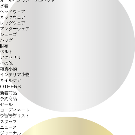
オールインワン・サロペット
水着
ヘッドウェア
ネックウェア
レッグウェア
アンダーウェア
シューズ
バッグ
財布
ベルト
アクセサリ
その他
雑貨小物
インテリア小物
ネイルケア
OTHERS
新着商品
予約商品
セール
コーディネート
シルバー系
ショップリスト
スタッフ
ニュース
ジャーナル