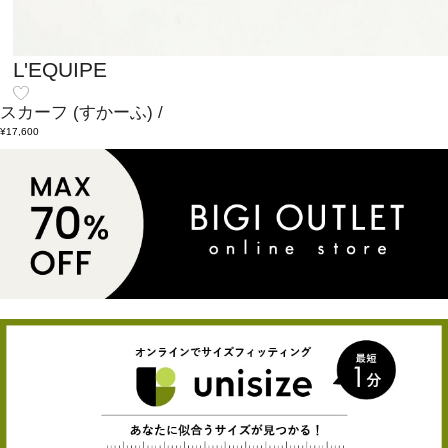
L'EQUIPE
スカーフ
(すかーふ)
/
¥17,600