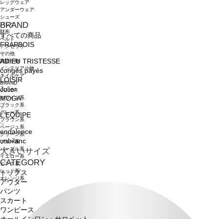
レッグウェア
アンダーウェア
シューズ
BRAND
バッグ
財布
すべての商品
ベルト
FRAPBOIS
アクセサリ
その他
ADIEU TRISTESSE
雑貨小物
インテリア小物
congés payés
ネイルケア
LOISIR
BRAND
Julier
COLOR
ホワイト系
MOGA
ブラック系
グレー系
L'EQUIPE
ブラウン系
ベージュ系
endalence
グリーン系
unbilanc
ブルー系
パープル系
大きいサイズ
イエロー系
CATEGORY
ピンク系
レッド系
トップス
オレンジ系
アウター
パンツ
スカート
ワンピース