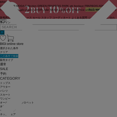
BRAND
COUTURIER
MOGA Collection
GREEN
FRAPBOIS PARK
wb
feerique
FRAPBOIS
ADIEU
TRISTESSE
congés payés
LOISIR
Julier
MOGA
L'EQUIPE
endalence
unbilanc
BIGI online store
新着商品
(ライブ)
ニュース
セール
スタッフ
コーディネート
よくある質問
ジャーナル
お問い合わ
せ
ログイン
BIGI online store
選択された条件
クリア
この条件で検索
販売タイプ
通常
SALE
予約
CATEGORY
トップス
アウター
パンツ
スカート
ワンピース
オールインワン・サロペット
水着
ヘッドウェア
ネックウェア