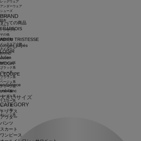
レッグウェア
アンダーウェア
シューズ
BRAND
バッグ
財布
すべての商品
ベルト
FRAPBOIS
アクセサリ
その他
ADIEU TRISTESSE
雑貨小物
インテリア小物
congés payés
ネイルケア
LOISIR
BRAND
Julier
COLOR
ホワイト系
MOGA
ブラック系
グレー系
L'EQUIPE
ブラウン系
ベージュ系
endalence
グリーン系
unbilanc
ブルー系
パープル系
大きいサイズ
イエロー系
CATEGORY
ピンク系
レッド系
トップス
オレンジ系
アウター
パンツ
スカート
ワンピース