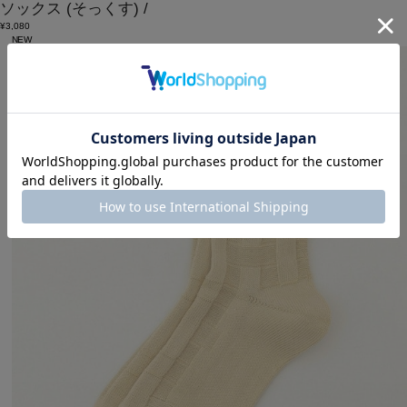
ソックス
(そっくす)
/
¥3,080
NEW