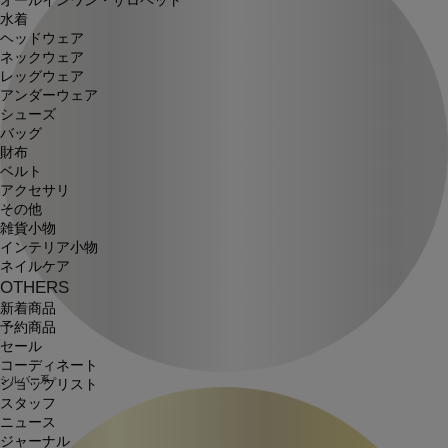
オールインワン・サロペット
水着
ヘッドウェア
ネックウェア
レッグウェア
アンダーウェア
シューズ
バッグ
財布
ベルト
アクセサリ
その他
雑貨小物
インテリア小物
ネイルケア
OTHERS
新着商品
予約商品
セール
コーディネート
シルバー系
ショップリスト
スタッフ
ニュース
ジャーナル