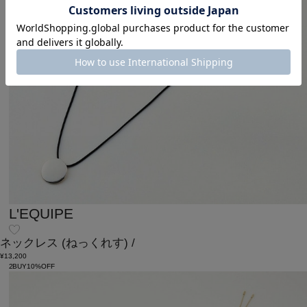
L'EQUIPE
ネックレス
(ねっくれす)
/
¥13,200
2BUY10%OFF