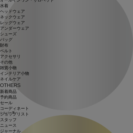
オールインワン・サロペット
水着
ヘッドウェア
ネックウェア
レッグウェア
アンダーウェア
シューズ
バッグ
財布
ベルト
アクセサリ
その他
雑貨小物
インテリア小物
ネイルケア
OTHERS
新着商品
予約商品
セール
コーディネート
シルバー系
ショップリスト
スタッフ
ニュース
ジャーナル