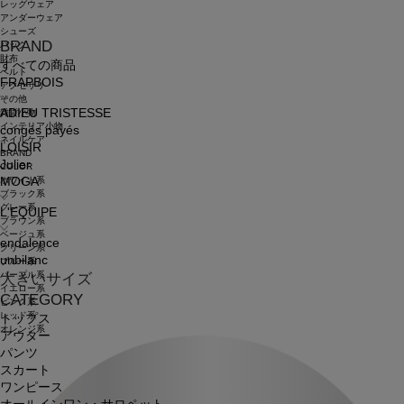
レッグウェア
アンダーウェア
シューズ
BRAND
バッグ
財布
すべての商品
ベルト
FRAPBOIS
アクセサリ
その他
ADIEU TRISTESSE
雑貨小物
インテリア小物
congés payés
ネイルケア
LOISIR
BRAND
Julier
COLOR
ホワイト系
MOGA
ブラック系
グレー系
L'EQUIPE
ブラウン系
ベージュ系
endalence
グリーン系
unbilanc
ブルー系
パープル系
大きいサイズ
イエロー系
CATEGORY
ピンク系
レッド系
トップス
オレンジ系
アウター
パンツ
スカート
ワンピース