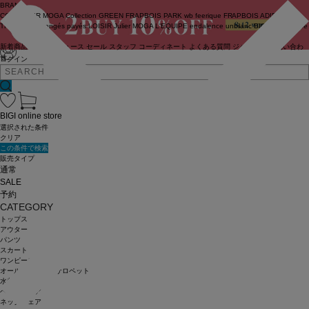
BRAND
COUTURIER
MOGA Collection
GREEN
FRAPBOIS PARK
wb
feerique
FRAPBOIS
ADIEU
TRISTESSE
congés payés
LOISIR
Julier
MOGA
L'EQUIPE
endalence
unbilanc
BIGI online store
新着商品
(ライブ)
ニュース
セール
スタッフ
コーディネート
よくある質問
ジャーナル
お問い合わ
せ
ログイン
BIGI online store
選択された条件
クリア
この条件で検索
販売タイプ
通常
SALE
予約
CATEGORY
トップス
アウター
パンツ
スカート
ワンピース
オールインワン・サロペット
水着
ヘッドウェア
ネックウェア