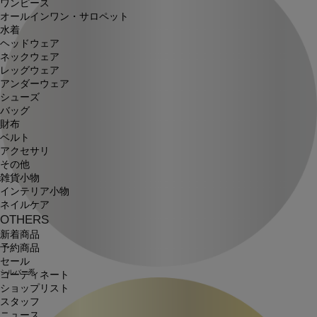
ワンピース
オールインワン・サロペット
水着
ヘッドウェア
ネックウェア
レッグウェア
アンダーウェア
シューズ
バッグ
財布
ベルト
アクセサリ
その他
雑貨小物
インテリア小物
ネイルケア
OTHERS
新着商品
予約商品
セール
シルバー系
コーディネート
ショップリスト
スタッフ
ニュース