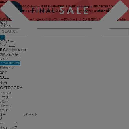
BRAND
COUTURIER
MOGA Collection
GREEN
FRAPBOIS PARK
wb
feerique
FRAPBOIS
ADIEU
TRISTESSE
congés payés
LOISIR
Julier
MOGA
L'EQUIPE
endalence
unbilanc
BIGI online store
新着商品
(ライブ)
ニュース
セール
スタッフ
コーディネート
よくある質問
ジャーナル
お問い合わ
せ
ログイン
BIGI online store
選択された条件
クリア
この条件で検索
販売タイプ
通常
SALE
予約
CATEGORY
トップス
アウター
パンツ
スカート
ワンピース
オールインワン・サロペット
水着
ヘッドウェア
ネックウェア