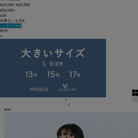
¥20,000~¥49,999
¥50,000~
在庫
在庫なしを含む
この条件で検索
60件
新着順
単色表示
絞り込む
表示順
全97 件中 1 ～ 60 件
1
2
NEW