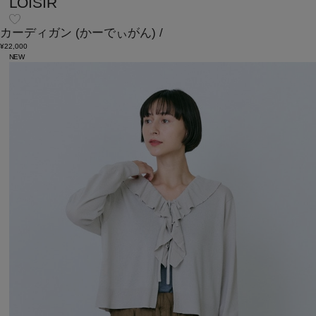
LOISIR
カーディガン
(かーでぃがん)
/
¥22,000
NEW