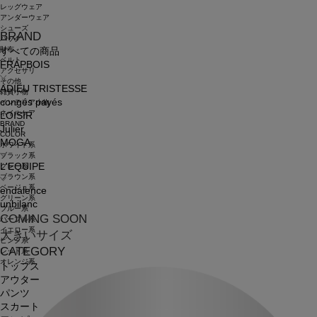
レッグウェア
アンダーウェア
シューズ
BRAND
バッグ
財布
すべての商品
ベルト
FRAPBOIS
アクセサリ
その他
ADIEU TRISTESSE
雑貨小物
congés payés
インテリア小物
ネイルケア
LOISIR
BRAND
Julier
COLOR
MOGA
ホワイト系
ブラック系
L'EQUIPE
グレー系
ブラウン系
ベージュ系
endalence
グリーン系
unbilanc
ブルー系
COMING SOON
パープル系
イエロー系
大きいサイズ
ピンク系
CATEGORY
レッド系
オレンジ系
トップス
アウター
パンツ
スカート