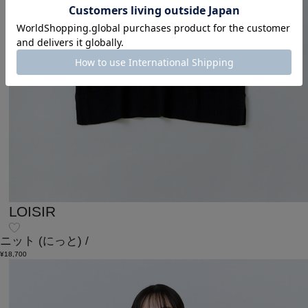
LOISIR
ニット
(にっと)
/
¥18,700