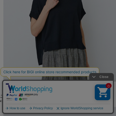
LOISIR
ニット
(にっと)
/
¥13,860
30%OFF
SALE