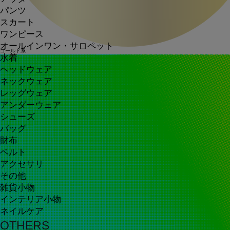
パンツ
スカート
ワンピース
オールインワン・サロペット
ゴールド系
水着
ヘッドウェア
ネックウェア
レッグウェア
アンダーウェア
シューズ
バッグ
財布
ベルト
アクセサリ
その他
雑貨小物
インテリア小物
ネイルケア
OTHERS