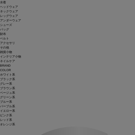
水着
ヘッドウェア
ネックウェア
レッグウェア
アンダーウェア
シューズ
バッグ
財布
ベルト
アクセサリ
その他
雑貨小物
インテリア小物
ネイルケア
BRAND
COLOR
ホワイト系
ブラック系
グレー系
ブラウン系
ベージュ系
グリーン系
ブルー系
パープル系
イエロー系
ピンク系
レッド系
オレンジ系