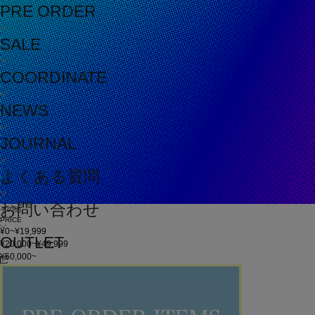
PRE ORDER
SALE
COORDINATE
NEWS
JOURNAL
よくある質問
お問い合わせ
その他
PRICE
¥0~¥19,999
OUTLET
¥20,000~¥49,999
¥50,000~
在庫
在庫なしを含む
この条件で検索
60件