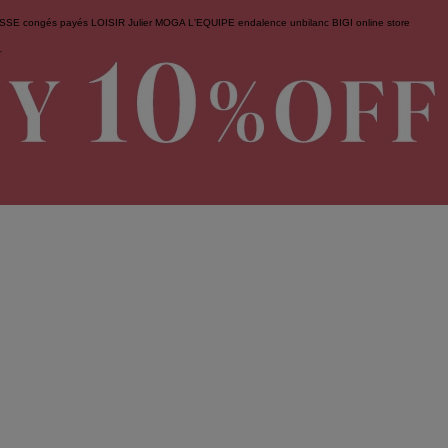
ESSE
congés payés
LOISIR
Julier
MOGA
L'EQUIPE
endalence
unbilanc
BIGI online store
せ