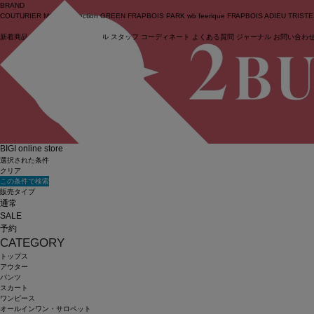
BRAND
COUTURIER
MOGA Collection
GREEN
FRAPBOIS PARK
wb
feerique
FRAPBOIS
ADIEU TRIST
新着商品
(ライブ)
ニュース
セール
スタッフ
コーディネート
よくある質問
ジャーナル
お問い合わ
ログイン
BIGI online store
選択された条件
クリア
この条件で検索
販売タイプ
通常
SALE
予約
CATEGORY
トップス
アウター
パンツ
スカート
ワンピース
オールインワン・サロペット