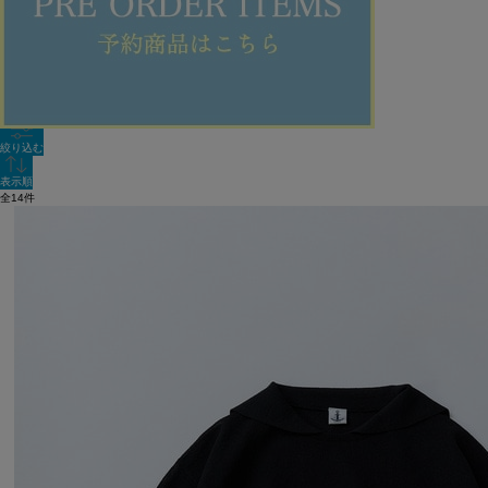
新着順
単色表示
絞り込む
表示順
全14件