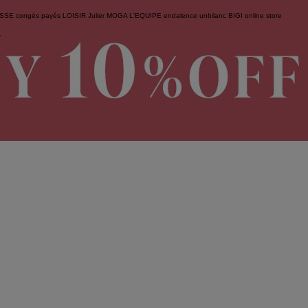
ESSE
congés payés
LOISIR
Julier
MOGA
L'EQUIPE
endalence
unbilanc
BIGI online store
せ