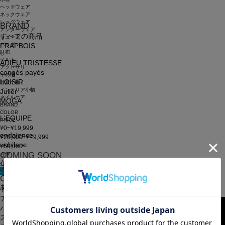
ヘッドウェア
ネックウェア
レッグウェア
BRAND
アンダーウェア
すべての商品
シューズ
バッグ
FRAPBOIS
財布
ベルト
ADIEU TRISTESSE
アクセサリ
congés payés
その他
LOISIR
雑貨小物
インテリア小物
Julier
ネイルケア
MOGA
BRAND
COLOR
L'EQUIPE
PRICE
¥0~¥19,999
endalence
¥20,000~¥49,999
unbilanc
¥50,000~
COMING SOON
在庫
在庫なしを含む
大きいサイズ
この条件で検索
CATEGORY
申し訳ございません。お探しのキーワードに該当する商品はございませんでした。
あなたへのおすすめアイテム
トップス
アウター
パンツ
スカート