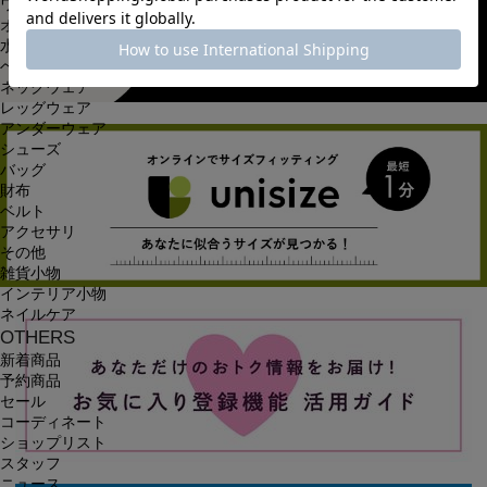
ワンピース
オールインワン・サロペット
水着
ヘッドウェア
ネックウェア
レッグウェア
アンダーウェア
シューズ
バッグ
財布
ベルト
アクセサリ
その他
雑貨小物
インテリア小物
ネイルケア
OTHERS
新着商品
予約商品
セール
コーディネート
ショップリスト
スタッフ
ニュース