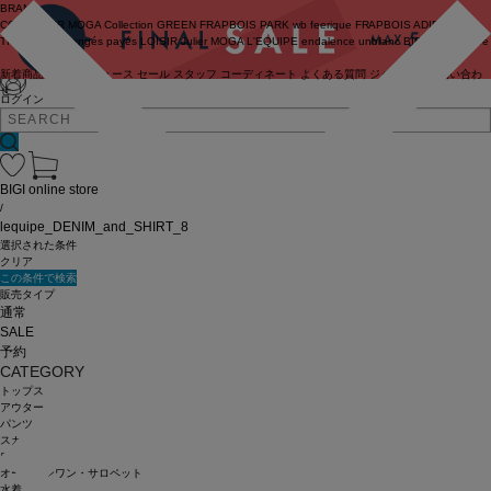
BRAND
COUTURIER
MOGA Collection
GREEN
FRAPBOIS PARK
wb
feerique
FRAPBOIS
ADIEU
TRISTESSE
congés payés
LOISIR
Julier
MOGA
L'EQUIPE
endalence
unbilanc
BIGI online store
新着商品
(ライブ)
ニュース
セール
スタッフ
コーディネート
よくある質問
ジャーナル
お問い合わ
せ
ログイン
BIGI online store
/
lequipe_DENIM_and_SHIRT_8
選択された条件
クリア
この条件で検索
販売タイプ
通常
SALE
予約
CATEGORY
トップス
アウター
パンツ
スカート
ワンピース
オールインワン・サロペット
水着