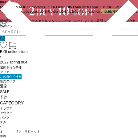
BRAND
COUTURIER
MOGA Collection
GREEN
FRAPBOIS PARK
wb
feerique
FRAPBOIS
ADIEU
TRISTESSE
congés payés
LOISIR
Julier
MOGA
L'EQUIPE
endalence
unbilanc
BIGI online store
新着商品
(ライブ)
ニュース
セール
スタッフ
コーディネート
よくある質問
ジャーナル
お問い合わ
せ
ログイン
BIGI online store
/
2022 spring 004
選択された条件
クリア
この条件で検索
販売タイプ
通常
SALE
予約
CATEGORY
トップス
アウター
パンツ
スカート
ワンピース
オールインワン・サロペット
水着