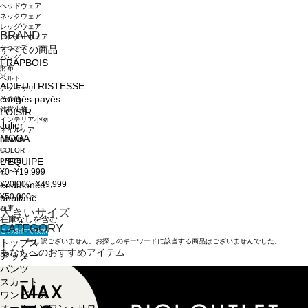
ヘッドウェア
ネックウェア
レッグウェア
BRAND
アンダーウェア
シューズ
すべての商品
バッグ
FRAPBOIS
財布
ベルト
ADIEU TRISTESSE
アクセサリ
congés payés
その他
雑貨小物
LOISIR
インテリア小物
Julier
ネイルケア
MOGA
BRAND
COLOR
PRICE
L'EQUIPE
¥0~¥19,999
¥20,000~¥49,999
endalence
¥50,000~
unbilanc
在庫
大きいサイズ
在庫なしを含む
CATEGORY
この条件で検索
申し訳ございません。お探しのキーワードに該当する商品はございませんでした。
トップス
あなたへのおすすめアイテム
アウター
パンツ
スカート
ワンピース