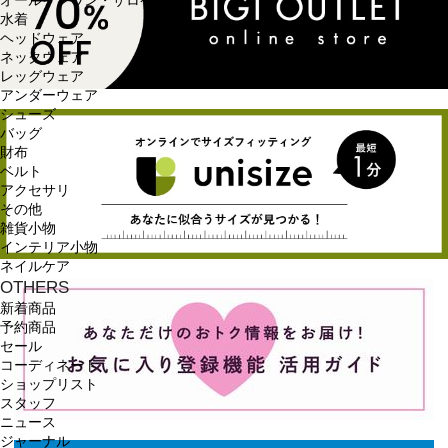
オールインワン・サロペット
水着
ヘッドウェア
ネックウェア
レッグウェア
アンダーウェア
シューズ
バッグ
財布
ベルト
アクセサリ
その他
雑貨小物
インテリア小物
ネイルケア
OTHERS
新着商品
予約商品
セール
コーディネート
ショップリスト
スタッフ
ニュース
ジャーナル