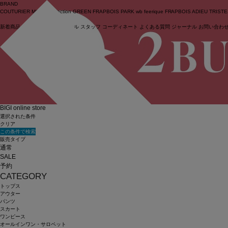
BRAND
COUTURIER
MOGA Collection
GREEN
FRAPBOIS PARK
wb
feerique
FRAPBOIS
ADIEU TRIST
新着商品
(ライブ)
ニュース
セール
スタッフ
コーディネート
よくある質問
ジャーナル
お問い合わ
ログイン
BIGI online store
選択された条件
クリア
この条件で検索
販売タイプ
通常
SALE
予約
CATEGORY
トップス
アウター
パンツ
スカート
ワンピース
オールインワン・サロペット