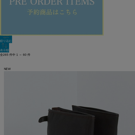
新着順
単色表示
絞り込む
表示順
全265 件中 1 ～ 60 件
NEW