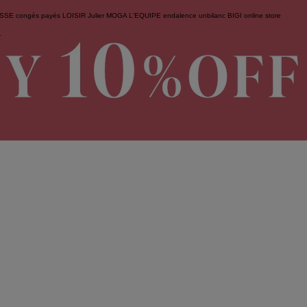
ESSE
congés payés
LOISIR
Julier
MOGA
L'EQUIPE
endalence
unbilanc
BIGI online store
せ