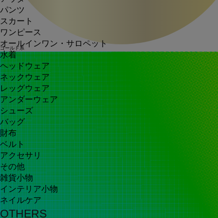
パンツ
スカート
ワンピース
オールインワン・サロペット
ゴールド系
水着
ヘッドウェア
ネックウェア
レッグウェア
アンダーウェア
シューズ
バッグ
財布
ベルト
アクセサリ
その他
雑貨小物
インテリア小物
ネイルケア
OTHERS