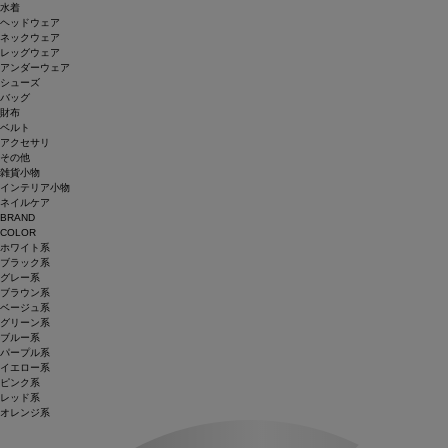
水着
ヘッドウェア
ネックウェア
レッグウェア
アンダーウェア
シューズ
バッグ
財布
ベルト
アクセサリ
その他
雑貨小物
インテリア小物
ネイルケア
BRAND
COLOR
ホワイト系
ブラック系
グレー系
ブラウン系
ベージュ系
グリーン系
ブルー系
パープル系
イエロー系
ピンク系
レッド系
オレンジ系