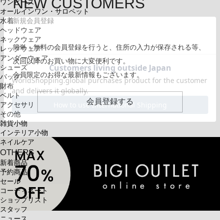
NEW CUSTOMERS
ワンピース
オールインワン・サロペット
新規会員登録
水着
ヘッドウェア
ネックウェア
簡単・無料の会員登録を行うと、住所の入力が保存される等、
レッグウェア
アンダーウェア
次回以降のお買い物に大変便利です。
シューズ
会員限定のお得な最新情報もございます。
バッグ
財布
ベルト
会員登録する
アクセサリ
その他
雑貨小物
インテリア小物
ネイルケア
OTHERS
新着商品
予約商品
セール
コーディネート
ショップリスト
スタッフ
ニュース