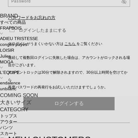
BRAND
パスワードをお忘れの方
すべての商品
FRAPBOIS
ログインしたままにする
ADIEU TRISTESSE
※ログインがうまくいかない方は
こちら
をご覧ください
congés payés
LOISIR
Julier
連続して複数回ログインに失敗した場合は、アカウントがロックされる場
MOGA
合がございます。
アカウントロックは30分で解除されますので、30分以上時間を空けてか
L'EQUIPE
ら
endalence
再度パスワードの再発行をお試しいただけますでしょうか。
unbilanc
COMING SOON
大きいサイズ
ログインする
CATEGORY
トップス
アウター
パンツ
スカート