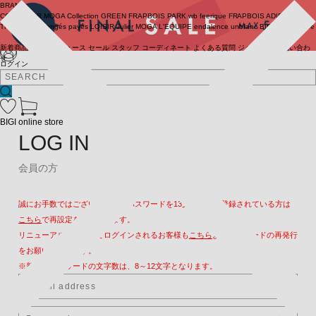
BRAND
COUTURIER
MOGA Collection
GREEN
FRAPBOIS PARK
wb
feerique
FRAPBOIS
ADIEU
TRISTESSE
congés payés
LOISIR
Julier
MOGA
L'EQUIPE
endalence
unbilanc
BIGI online store
新着商品
(ライブ)
ニュース
セール
スタッフ
コーディネート
よくある質問
ジャーナル
お問い合わ
せ
ログイン
BIGI online store
LOG IN
会員の方
誠にお手数ではございますが、パスワードを13文字以上で登録されている方は
こちら
で再設定をお願いします。
リニューアル後、初めてログインされるお客様も
こちら
よりパスワードの再発行
をお願いいたします。
※新しいパスワードの文字数は、8～12文字となります。