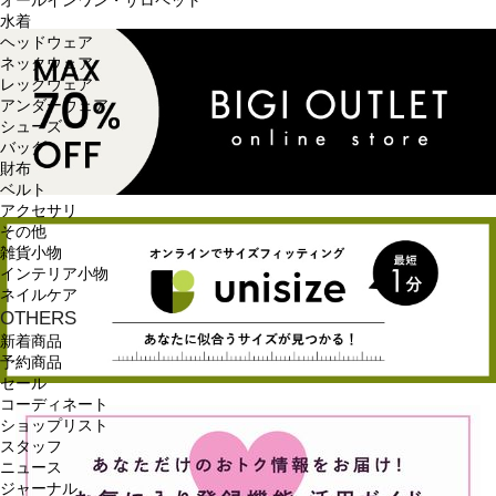
オールインワン・サロペット
水着
ヘッドウェア
ネックウェア
レッグウェア
アンダーウェア
シューズ
バッグ
財布
ベルト
アクセサリ
その他
雑貨小物
インテリア小物
ネイルケア
OTHERS
新着商品
予約商品
セール
コーディネート
ショップリスト
スタッフ
ニュース
ジャーナル