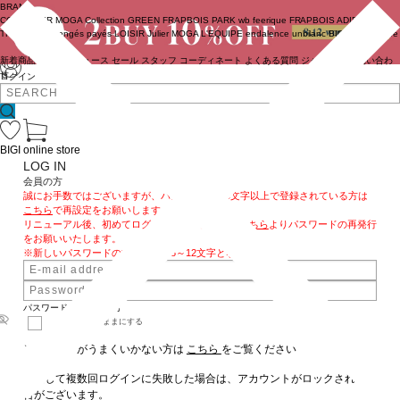
BRAND
COUTURIER
MOGA Collection
GREEN
FRAPBOIS PARK
wb
feerique
FRAPBOIS
ADIEU
TRISTESSE
congés payés
LOISIR
Julier
MOGA
L'EQUIPE
endalence
unbilanc
BIGI online store
新着商品
(ライブ)
ニュース
セール
スタッフ
コーディネート
よくある質問
ジャーナル
お問い合わ
せ
ログイン
BIGI online store
LOG IN
会員の方
誠にお手数ではございますが、パスワードを13文字以上で登録されている方は
こちら
で再設定をお願いします。
リニューアル後、初めてログインされるお客様も
こちら
よりパスワードの再発行
をお願いいたします。
※新しいパスワードの文字数は、8～12文字となります。
パスワードをお忘れの方
ログインしたままにする
※ログインがうまくいかない方は
こちら
をご覧ください
連続して複数回ログインに失敗した場合は、アカウントがロックされる場
合がございます。