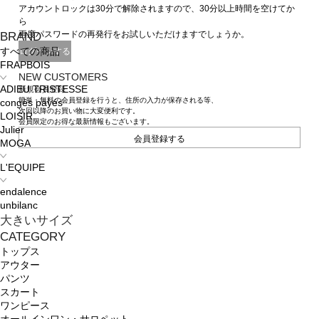
アカウントロックは30分で解除されますので、30分以上時間を空けてか
ら
再度パスワードの再発行をお試しいただけますでしょうか。
BRAND
ログインする
すべての商品
FRAPBOIS
NEW CUSTOMERS
ADIEU TRISTESSE
新規会員登録
簡単・無料の会員登録を行うと、住所の入力が保存される等、
congés payés
次回以降のお買い物に大変便利です。
LOISIR
会員限定のお得な最新情報もございます。
Julier
会員登録する
MOGA
L'EQUIPE
endalence
unbilanc
大きいサイズ
CATEGORY
トップス
アウター
パンツ
スカート
ワンピース