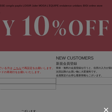
ESSE
congés payés
LOISIR
Julier
MOGA
L'EQUIPE
endalence
unbilanc
BIGI online store
せ
NEW CUSTOMERS
新規会員登録
ている方は
こちら
で再設定をお願いします。
簡単・無料の会員登録を行うと、住所の入力が保
次回以降のお買い物に大変便利です。
ードの再発行をお願いいたします。
会員限定のお得な最新情報もございます。
クされる場合がございます。