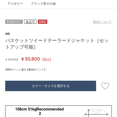
アイボリー
ブラック系その他
SOLDOUT
SALE
返品について
返品可
wb
バスケットツイードテーラードジャケット［セッ
トアップ可能］
¥
30,800
¥
61,600
(税込)
280ポイント還元 (BIGIポイント)
カラー・サイズを選択する
158cm 51kgRecommended
2