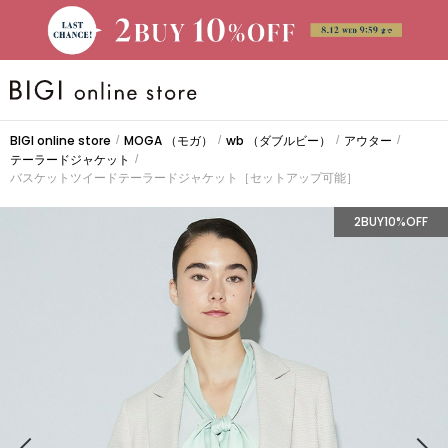
BRAND
BIGI online store
MOGA
（モガ）
wb
（ダブルビー）
アウター
/
/
/
/
テーラードジャケット
/
大きいサイズ
バスケットツイードテーラードジャケット［セットアップ可能］
2BUY10%OFF
CATEGORY
新着商品
PRE ORDER
SALE