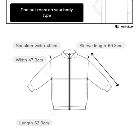
Find out more on your body
type
Sleeve length
60.8cm
Shoulder width
40cm
Width
47.3cm
Length
63.3cm