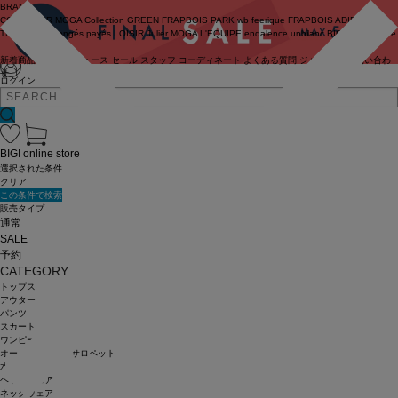
BRAND
COUTURIER
MOGA Collection
GREEN
FRAPBOIS PARK
wb
feerique
FRAPBOIS
ADIEU
TRISTESSE
congés payés
LOISIR
Julier
MOGA
L'EQUIPE
endalence
unbilanc
BIGI online store
新着商品
(ライブ)
ニュース
セール
スタッフ
コーディネート
よくある質問
ジャーナル
お問い合わ
せ
ログイン
BIGI online store
選択された条件
クリア
この条件で検索
販売タイプ
通常
SALE
予約
CATEGORY
トップス
アウター
パンツ
スカート
ワンピース
オールインワン・サロペット
水着
ヘッドウェア
ネックウェア