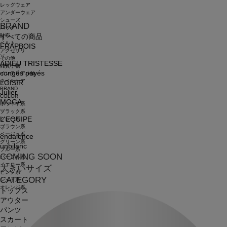
レッグウェア
アンダーウェア
シューズ
BRAND
バッグ
財布
すべての商品
ベルト
FRAPBOIS
アクセサリ
その他
ADIEU TRISTESSE
雑貨小物
congés payés
インテリア小物
ネイルケア
LOISIR
BRAND
Julier
COLOR
MOGA
ホワイト系
ブラック系
L'EQUIPE
グレー系
ブラウン系
ベージュ系
endalence
グリーン系
unbilanc
ブルー系
COMING SOON
パープル系
イエロー系
大きいサイズ
ピンク系
CATEGORY
レッド系
オレンジ系
トップス
アウター
パンツ
スカート