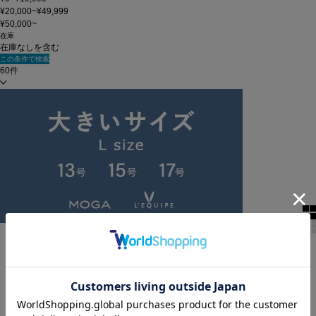
¥20,000~¥49,999
¥50,000~
在庫
在庫なしを含む
この条件で検索
60件
新着順
全色表示
絞り込む
表示順
全3件