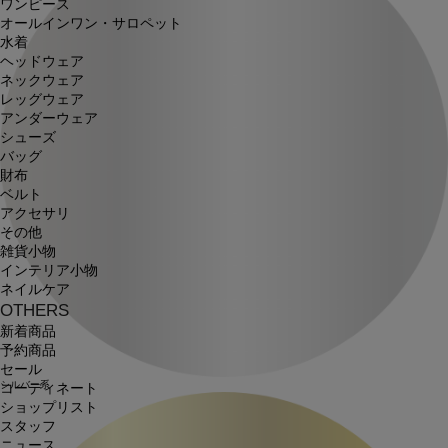
ワンピース
オールインワン・サロペット
水着
ヘッドウェア
ネックウェア
レッグウェア
アンダーウェア
シューズ
バッグ
財布
ベルト
アクセサリ
その他
雑貨小物
インテリア小物
ネイルケア
OTHERS
新着商品
予約商品
セール
シルバー系
コーディネート
ショップリスト
スタッフ
ニュース