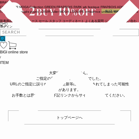
BRAND
COUTURIER
MOGA Collection
GREEN
FRAPBOIS PARK
wb
feerique
FRAPBOIS
ADIEU
TRISTESSE
congés payés
LOISIR
Julier
MOGA
L'EQUIPE
endalence
unbilanc
BIGI online store
新着商品
(ライブ)
ニュース
セール
スタッフ
コーディネート
よくある質問
ジャーナル
お問い合わ
せ
ログイン
BIGI online store
/
ITEM
大変申し訳ありません。
ご指定の商品が見つかりませんでした。
URLのご指定に誤りがあるか、更新等に伴い削除されてしまった可能性
があります。
お手数とは思いますが、下記リンクからサイトへ移動してください。
トップページへ