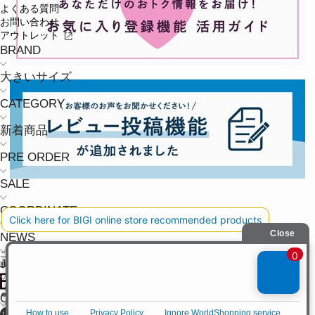
よくある質問
お問い合わせ
アウトレット
BRAND
大きいサイズ
CATEGORY
新着商品
PRE ORDER
SALE
COORDINATE
NEWS
ご利用ガイド
よくある質問
お問い合わせ
会社概要
採用情報
ご利用規約
個人情報保護方針
特定商
JOURNAL
取引法に基づく表記
よくある質問
OFFICIAL SNS