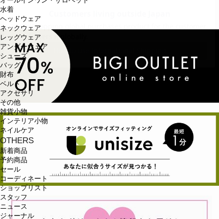
オールインワン・サロペット
水着
ヘッドウェア
ネックウェア
レッグウェア
アンダーウェア
シューズ
バッグ
財布
ベルト
アクセサリ
その他
雑貨小物
インテリア小物
ネイルケア
OTHERS
新着商品
予約商品
セール
コーディネート
ショップリスト
スタッフ
ニュース
ジャーナル