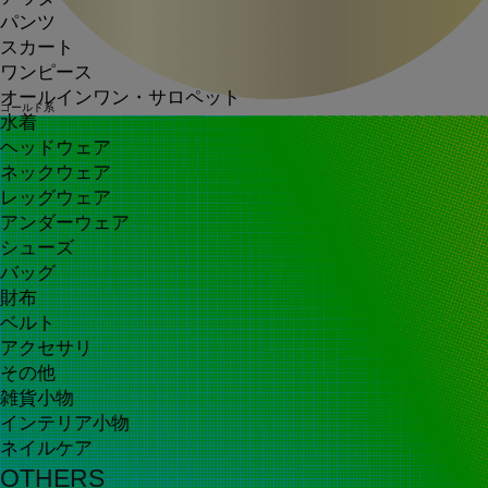
パンツ
スカート
ワンピース
オールインワン・サロペット
ゴールド系
水着
ヘッドウェア
ネックウェア
レッグウェア
アンダーウェア
シューズ
バッグ
財布
ベルト
アクセサリ
その他
雑貨小物
インテリア小物
ネイルケア
OTHERS