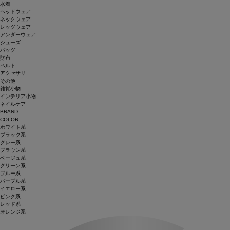
水着
ヘッドウェア
ネックウェア
レッグウェア
アンダーウェア
シューズ
バッグ
財布
ベルト
アクセサリ
その他
雑貨小物
インテリア小物
ネイルケア
BRAND
COLOR
ホワイト系
ブラック系
グレー系
ブラウン系
ベージュ系
グリーン系
ブルー系
パープル系
イエロー系
ピンク系
レッド系
オレンジ系