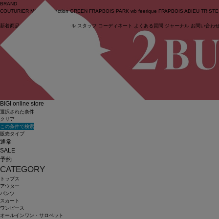
BRAND
COUTURIER
MOGA Collection
GREEN
FRAPBOIS PARK
wb
feerique
FRAPBOIS
ADIEU TRIST
新着商品
(ライブ)
ニュース
セール
スタッフ
コーディネート
よくある質問
ジャーナル
お問い合わ
ログイン
BIGI online store
選択された条件
クリア
この条件で検索
販売タイプ
通常
SALE
予約
CATEGORY
トップス
アウター
パンツ
スカート
ワンピース
オールインワン・サロペット