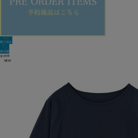
新着順
全色表示
絞り込む
表示順
全35件
NEW