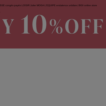
ESSE
congés payés
LOISIR
Julier
MOGA
L'EQUIPE
endalence
unbilanc
BIGI online store
せ