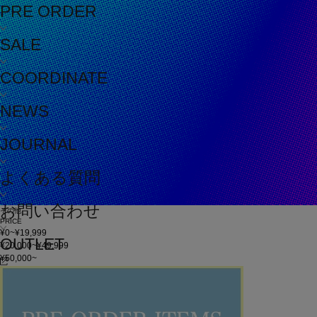
PRE ORDER
SALE
COORDINATE
NEWS
JOURNAL
よくある質問
お問い合わせ
その他
PRICE
¥0~¥19,999
OUTLET
¥20,000~¥49,999
¥50,000~
在庫
在庫なしを含む
この条件で検索
60件