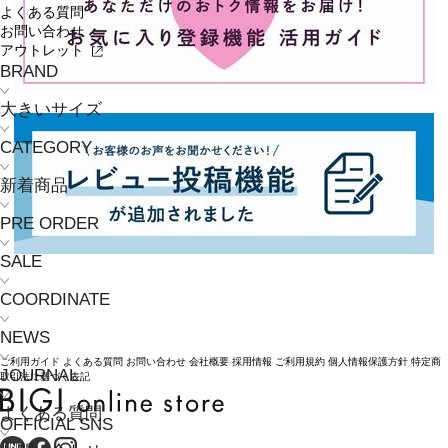
よくある質問
お問い合わせ
アウトレット
BRAND
大きいサイズ
CATEGORY
新着商品
PRE ORDER
SALE
COORDINATE
NEWS
ご利用ガイド
よくある質問
お問い合わせ
会社概要
採用情報
ご利用規約
個人情報保護方針
特定商
JOURNAL
取引法に基づく表記
よくある質問
OFFICIAL SNS