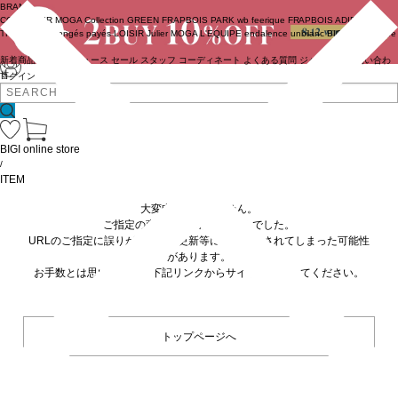
BRAND
COUTURIER
MOGA Collection
GREEN
FRAPBOIS PARK
wb
feerique
FRAPBOIS
ADIEU
TRISTESSE
congés payés
LOISIR
Julier
MOGA
L'EQUIPE
endalence
unbilanc
BIGI online store
新着商品
(ライブ)
ニュース
セール
スタッフ
コーディネート
よくある質問
ジャーナル
お問い合わ
せ
ログイン
BIGI online store
/
ITEM
大変申し訳ありません。
ご指定の商品が見つかりませんでした。
URLのご指定に誤りがあるか、更新等に伴い削除されてしまった可能性
があります。
お手数とは思いますが、下記リンクからサイトへ移動してください。
トップページへ