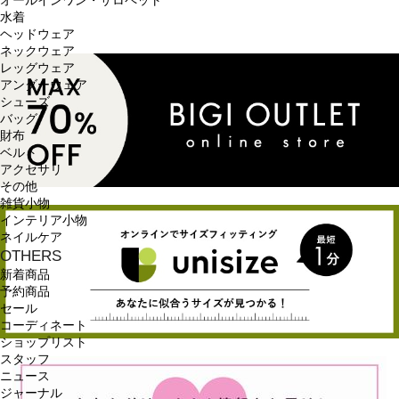
オールインワン・サロペット
水着
ヘッドウェア
ネックウェア
レッグウェア
アンダーウェア
シューズ
バッグ
財布
ベルト
アクセサリ
その他
雑貨小物
インテリア小物
ネイルケア
OTHERS
新着商品
予約商品
セール
コーディネート
ショップリスト
スタッフ
ニュース
ジャーナル