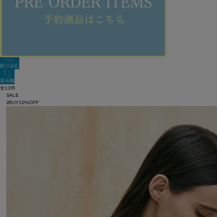
新着順
全色表示
絞り込む
表示順
全13件
SALE
2BUY10%OFF