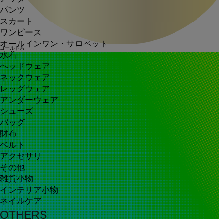
パンツ
スカート
ワンピース
オールインワン・サロペット
ゴールド系
水着
ヘッドウェア
ネックウェア
レッグウェア
アンダーウェア
シューズ
バッグ
財布
ベルト
アクセサリ
その他
雑貨小物
インテリア小物
ネイルケア
OTHERS