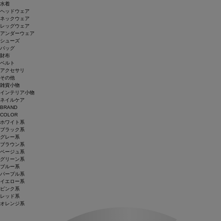
水着
ヘッドウェア
ネックウェア
レッグウェア
アンダーウェア
シューズ
バッグ
財布
ベルト
アクセサリ
その他
雑貨小物
インテリア小物
ネイルケア
BRAND
COLOR
ホワイト系
ブラック系
グレー系
ブラウン系
ベージュ系
グリーン系
ブルー系
パープル系
イエロー系
ピンク系
レッド系
オレンジ系