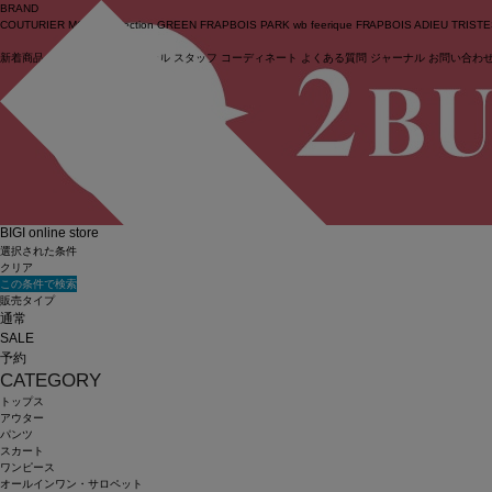
BRAND
COUTURIER
MOGA Collection
GREEN
FRAPBOIS PARK
wb
feerique
FRAPBOIS
ADIEU TRIST
新着商品
(ライブ)
ニュース
セール
スタッフ
コーディネート
よくある質問
ジャーナル
お問い合わ
ログイン
BIGI online store
選択された条件
クリア
この条件で検索
販売タイプ
通常
SALE
予約
CATEGORY
トップス
アウター
パンツ
スカート
ワンピース
オールインワン・サロペット