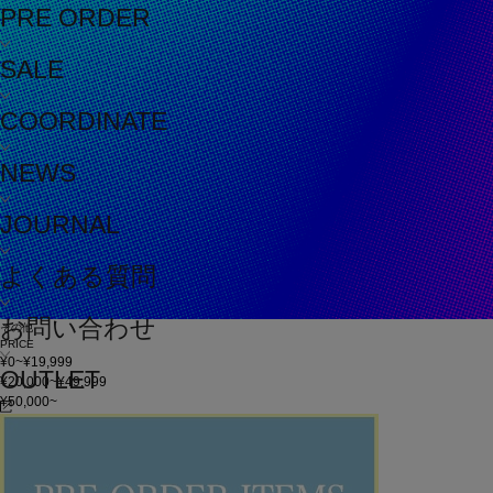
PRE ORDER
SALE
COORDINATE
NEWS
JOURNAL
よくある質問
お問い合わせ
その他
PRICE
¥0~¥19,999
OUTLET
¥20,000~¥49,999
¥50,000~
在庫
在庫なしを含む
この条件で検索
60件