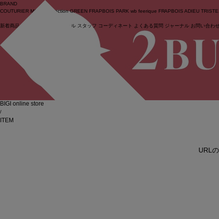
BRAND
COUTURIER
MOGA Collection
GREEN
FRAPBOIS PARK
wb
feerique
FRAPBOIS
ADIEU TRIST
新着商品
(ライブ)
ニュース
セール
スタッフ
コーディネート
よくある質問
ジャーナル
お問い合わ
ログイン
BIGI online store
/
ITEM
URL