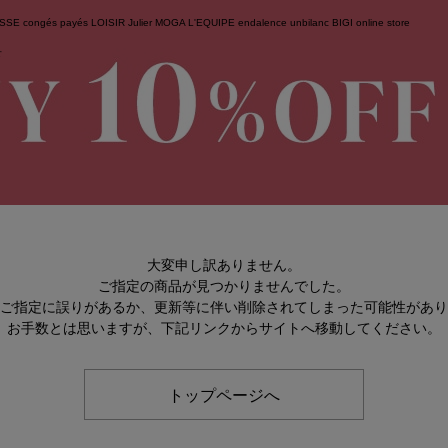
ESSE
congés payés
LOISIR
Julier
MOGA
L'EQUIPE
endalence
unbilanc
BIGI online store
せ
大変申し訳ありません。
ご指定の商品が見つかりませんでした。
のご指定に誤りがあるか、更新等に伴い削除されてしまった可能性があ
お手数とは思いますが、下記リンクからサイトへ移動してください。
トップページへ