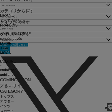
カテゴリから探す
BRAND
すべての商品
タイプから探す
FRAPBOIS
タイプから探す
ADIEU TRISTESSE
congés payés
LOISIR
この条件で検索
リセット
Julier
絞り込む
MOGA
L'EQUIPE
endalence
unbilanc
COMING SOON
大きいサイズ
CATEGORY
トップス
アウター
パンツ
スカート