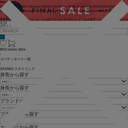
BRAND
COUTURIER
MOGA Collection
GREEN
FRAPBOIS PARK
wb
feerique
FRAPBOIS
ADIEU
TRISTESSE
congés payés
LOISIR
Julier
MOGA
L'EQUIPE
endalence
unbilanc
BIGI online store
新着商品
(ライブ)
ニュース
セール
スタッフ
コーディネート
よくある質問
ジャーナル
お問い合わ
ログイン
BIGI online store
/
コーディネート一覧
/
SAYAKO スタイリング
身長から探す
身長から探す
ブランドから探す
ブランドから探す
カテゴリから探す