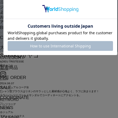
ニュース
ジャーナル
よくある質問
お問い合わせ
アウトレット
BRAND
COMING SOON
大きいサイズ
SAYAKO
サヤコ
CATEGORY
ADIEU TRISTESSE
横浜そごう
新着商品
160cm
PRE ORDER
STAFF
2024.06.07
SALE
大人カジュアルコーデ🌼
Tシャツ型ブラウスはリネンのサラッとした素材感が心地よく、ラフに決まります！
カラーパンツとゴールドサンダルでコーディネートにアクセントを。
COORDINATE
KEYWORD
パンツコーデ
NEWS
シンプル
カジュアル
アデュー トリステス
JOURNAL