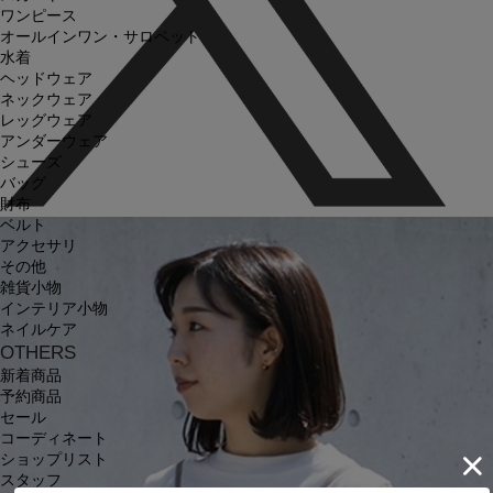
ワンピース
オールインワン・サロペット
水着
ヘッドウェア
ネックウェア
レッグウェア
アンダーウェア
シューズ
バッグ
財布
ベルト
アクセサリ
その他
雑貨小物
インテリア小物
ネイルケア
OTHERS
新着商品
予約商品
セール
コーディネート
ショップリスト
スタッフ