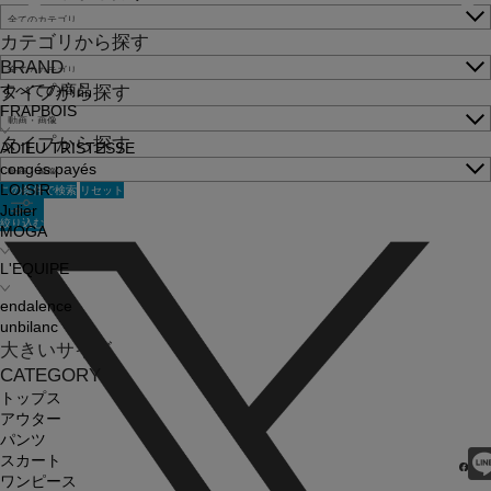
カテゴリから探す
BRAND
すべての商品
タイプから探す
FRAPBOIS
タイプから探す
ADIEU TRISTESSE
congés payés
この条件で検索
リセット
LOISIR
Julier
絞り込む
MOGA
L'EQUIPE
endalence
unbilanc
大きいサイズ
CATEGORY
トップス
アウター
パンツ
スカート
ワンピース