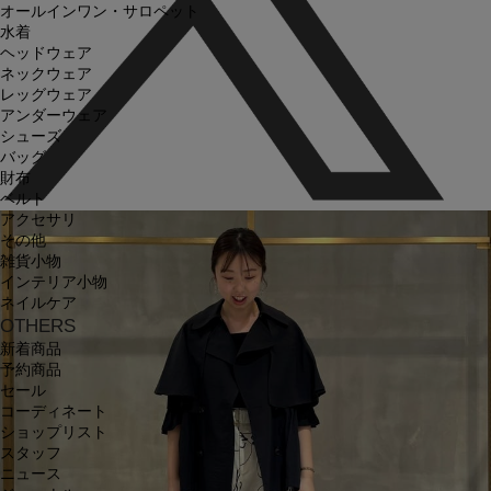
オールインワン・サロペット
水着
ヘッドウェア
ネックウェア
レッグウェア
アンダーウェア
シューズ
バッグ
財布
ベルト
アクセサリ
その他
雑貨小物
インテリア小物
ネイルケア
OTHERS
新着商品
予約商品
セール
コーディネート
ショップリスト
スタッフ
ニュース