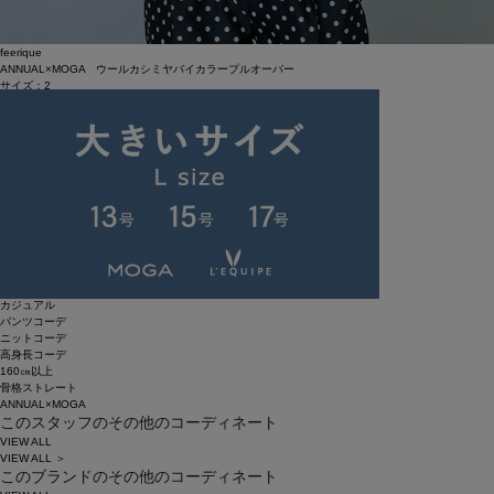
feerique
ANNUAL×MOGA ウールカシミヤバイカラープルオーバー
サイズ：2
¥21,560
30%OFF
KEYWORD
ニット
大人カジュアル
休日スタイル
お出かけ
旅行
ワイドパンツ
美脚パンツ
新作
モガ
MOGA
カジュアル
パンツコーデ
ニットコーデ
高身長コーデ
160㎝以上
骨格ストレート
ANNUAL×MOGA
このスタッフのその他のコーディネート
VIEW ALL
VIEW ALL ＞
このブランドのその他のコーディネート