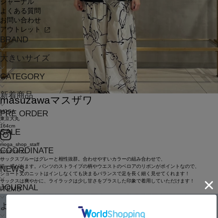
ジャーナル
よくある質問
お問い合わせ
アウトレット
BRAND
大きいサイズ
CATEGORY
新着商品
masuzawa
マスザワ
MOGA
PRE ORDER
東京大丸
164cm
SALE
moga_shop_staff
COORDINATE
2024.10.23
サックスブルーはグレーと相性抜群。合わせやすいカラーの組み合わせで、
統一感が出ます。パンツのストライプの柄やウエストのベロアのリボンがポイントなので、
NEWS
ショート丈のニットはインしなくても決まるバランスで足を長く細く見せてくれます！
サックスは爽やかに、ライラックは少し甘さをプラスした印象で着用していただけます！
JOURNAL
ITEMS
よくある質問