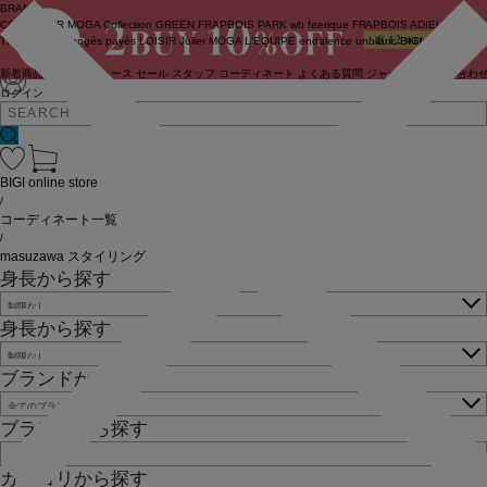
BRAND
COUTURIER
MOGA Collection
GREEN
FRAPBOIS PARK
wb
feerique
FRAPBOIS
ADIEU
TRISTESSE
congés payés
LOISIR
Julier
MOGA
L'EQUIPE
endalence
unbilanc
BIGI online store
新着商品
(ライブ)
ニュース
セール
スタッフ
コーディネート
よくある質問
ジャーナル
お問い合わ
ログイン
BIGI online store
/
コーディネート一覧
/
masuzawa スタイリング
身長から探す
身長から探す
ブランドから探す
ブランドから探す
カテゴリから探す