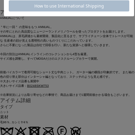
アイテム説明
ANNUALについて
＂年に一回＂ の意味をもつ ANNUAL。
その年にとれた高品質なニュージーランドメリノウールを使ったプロダクトをお届けします。
ANNUALは、原毛調達から素材開発、製品化に至るまで、サプライチェーン全体でトレースが可能
な 生産者の顔が見える透明性の高いものづくりにこだわっています。
さらに不要になった製品は自社で回収を行い、新たな資源へと循環していきます。
今回の別注はANNUALインラインのコレクションから4型を厳選。
サイズ感を調整し、すべてMOGAだけのエクスクルーシブカラーで展開。
前後バイカラーで着用可能なショート丈な中肉ニット。 ガーター編の横段が印象的です。 また袖の
色の切り替え部分はインターシャ編となっており、ステッチのような見え感です。
※大きいサイズ品番も展開中
大きいサイズ品番：
B0248SKW753
※在庫状況によりお取り寄せなどの事情で、商品お届けまで1週間前後かかる場合もございます。
アイテム詳細
タイプ
ニット
素材
毛96％, カシミヤ4％