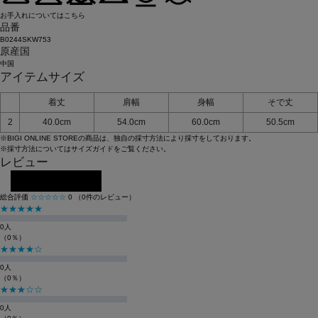
お手入れについてはこちら
品番
B0244SKW753
原産国
中国
アイテムサイズ
着丈
肩幅
身幅
そで丈
2
40.0cm
54.0cm
60.0cm
50.5cm
※BIGI ONLINE STOREの商品は、独自の採寸方法により採寸をしております。
※採寸方法については
サイズガイド
をご覧ください。
レビュー
レビューを投稿する
総合評価
☆☆☆☆☆
0
（0件のレビュー）
★★★★★
0人
（0％）
★★★★☆
0人
（0％）
★★★☆☆
0人