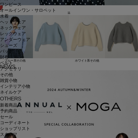
ワンピース
オールインワン・サロペット
11
水着
ヘッドウェア
ネックウェア
レッグウェア
アンダーウェア
シューズ
バッグ
財布
ブルー系その他
ホワイト系その他
ベルト
NEWS
アクセサリ
その他
雑貨小物
インテリア小物
ネイルケア
OTHERS
新着商品
予約商品
セール
コーディネート
ショップリスト
スタッフ