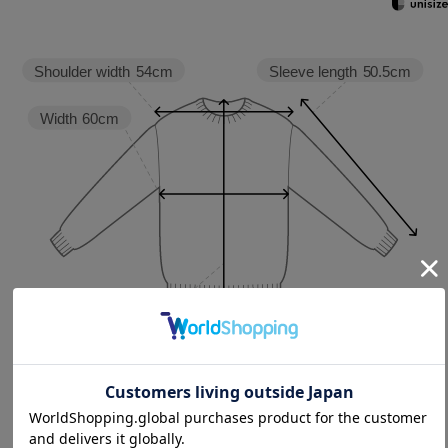
Sleeve length
50.5cm
Shoulder width
54cm
Width
60cm
Length
40cm
2