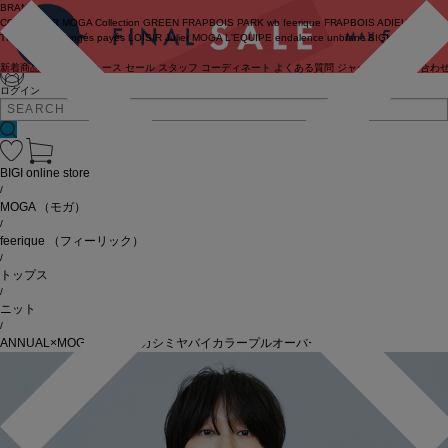
BRAND
COUTURIER
MOGA Collection
GREEN
FRAPBOIS PARK
wb
feerique
FRAPBOIS
ADIEU
TRISTESSE
congés payés
LOISIR
Julier
MOGA
L'EQUIPE
endalence
unbilanc
BIGI online store
新着商品
(ライブ)
ニュース
セール
スタッフ
コーディネート
よくある質問
ジャーナル
お問い合わ
ログイン
BIGI online store
/
MOGA
（モガ）
/
feerique
（フィーリック）
/
トップス
/
ニット
/
ANNUAL×MOGA ウールカシミヤバイカラープルオーバー