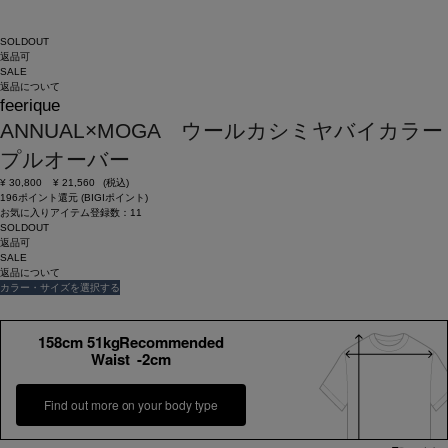
SOLDOUT
返品可
SALE
返品について
feerique
ANNUAL×MOGA ウールカシミヤバイカラー
プルオーバー
¥
30,800
¥
21,560
(税込)
196ポイント還元 (BIGIポイント)
お気に入りアイテム登録数：
11
SOLDOUT
返品可
SALE
返品について
カラー・サイズを選択する
158cm 51kgRecommended
Waist -2cm
Find out more on your body type