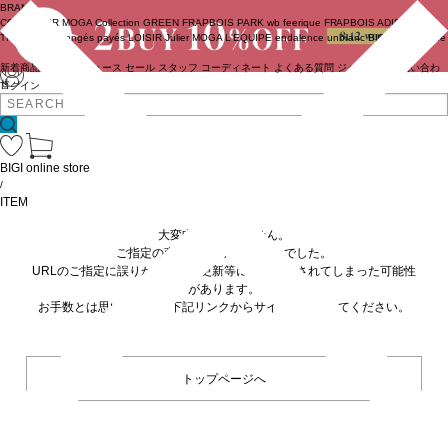
BRAND
COUTURIER
MOGA Collection
GREEN
FRAPBOIS PARK
wb
feerique
FRAPBOIS
ADIEU
TRISTESSE
congés payés
LOISIR
Julier
MOGA
L'EQUIPE
endalence
unbilanc
BIGI online store
新着商品
(ライブ)
ニュース
セール
スタッフ
コーディネート
よくある質問
ジャーナル
お問い合わ
せ
ログイン
BIGI online store
/
ITEM
大変申し訳ありません。
ご指定の商品が見つかりませんでした。
URLのご指定に誤りがあるか、更新等に伴い削除されてしまった可能性
があります。
お手数とは思いますが、下記リンクからサイトへ移動してください。
トップページへ