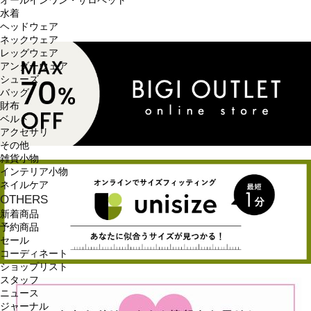
オールインワン・サロペット
水着
ヘッドウェア
ネックウェア
レッグウェア
アンダーウェア
シューズ
バッグ
財布
ベルト
アクセサリ
その他
雑貨小物
インテリア小物
ネイルケア
OTHERS
新着商品
予約商品
セール
コーディネート
ショップリスト
スタッフ
ニュース
ジャーナル