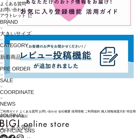
よくある質問
お問い合わせ
アウトレット
BRAND
大きいサイズ
CATEGORY
新着商品
PRE ORDER
SALE
COORDINATE
NEWS
ご利用ガイド
よくある質問
お問い合わせ
会社概要
採用情報
ご利用規約
個人情報保護方針
特定商
JOURNAL
取引法に基づく表記
よくある質問
OFFICIAL SNS