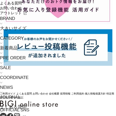
よくある質問
お問い合わせ
アウトレット
BRAND
大きいサイズ
CATEGORY
新着商品
PRE ORDER
SALE
COORDINATE
NEWS
ご利用ガイド
よくある質問
お問い合わせ
会社概要
採用情報
ご利用規約
個人情報保護方針
特定商
JOURNAL
取引法に基づく表記
よくある質問
OFFICIAL SNS