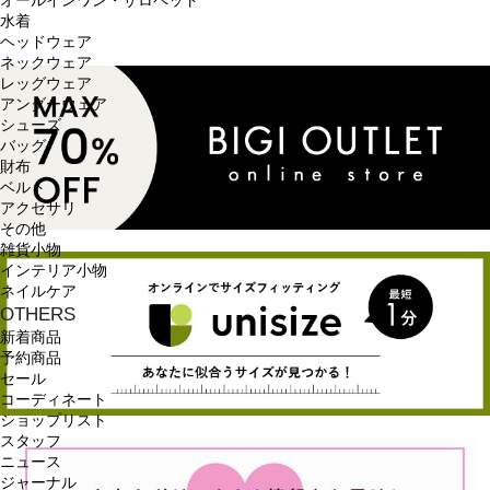
オールインワン・サロペット
水着
ヘッドウェア
ネックウェア
レッグウェア
アンダーウェア
シューズ
バッグ
財布
ベルト
アクセサリ
その他
雑貨小物
インテリア小物
ネイルケア
OTHERS
新着商品
予約商品
セール
コーディネート
ショップリスト
スタッフ
ニュース
ジャーナル