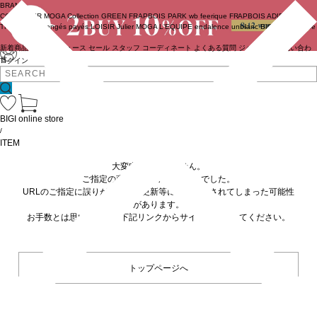
BRAND
COUTURIER
MOGA Collection
GREEN
FRAPBOIS PARK
wb
feerique
FRAPBOIS
ADIEU
TRISTESSE
congés payés
LOISIR
Julier
MOGA
L'EQUIPE
endalence
unbilanc
BIGI online store
新着商品
(ライブ)
ニュース
セール
スタッフ
コーディネート
よくある質問
ジャーナル
お問い合わ
せ
ログイン
BIGI online store
/
ITEM
大変申し訳ありません。
ご指定の商品が見つかりませんでした。
URLのご指定に誤りがあるか、更新等に伴い削除されてしまった可能性
があります。
お手数とは思いますが、下記リンクからサイトへ移動してください。
トップページへ