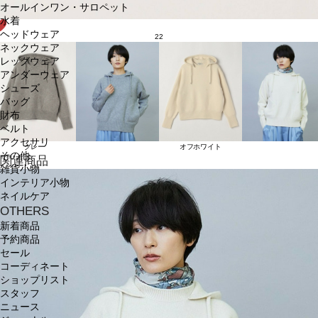
オールインワン・サロペット
水着
ヘッドウェア
22
ネックウェア
レッグウェア
アンダーウェア
シューズ
バッグ
財布
ベルト
アクセサリ
グレー
オフホワイト
その他
関連商品
雑貨小物
インテリア小物
ネイルケア
OTHERS
新着商品
予約商品
セール
コーディネート
ショップリスト
スタッフ
ニュース