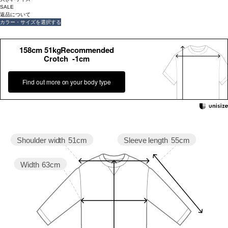
SALE
返品について
カラー・サイズを選択する
158cm 51kgRecommended
Crotch -1cm
Find out more on your body type
Sleeve length
55cm
Shoulder width
51cm
Width
63cm