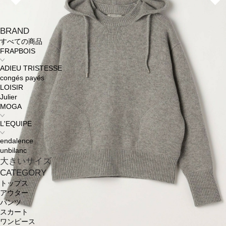
BRAND
すべての商品
FRAPBOIS
ADIEU TRISTESSE
congés payés
LOISIR
Julier
MOGA
L'EQUIPE
endalence
unbilanc
大きいサイズ
CATEGORY
トップス
アウター
パンツ
スカート
ワンピース