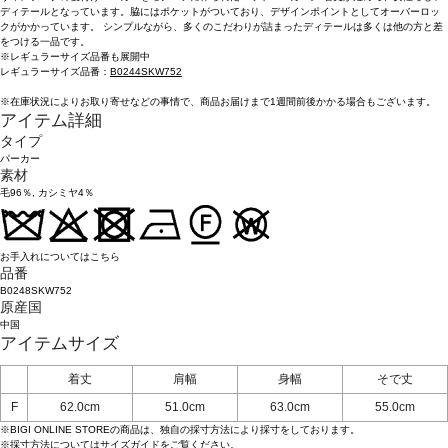
ディテールとなっています。脇にはポケットがついており、デザインポイントとしてオーバーロッ
クがかかっています。 シンプルながら、多くのこだわりが詰まったディテールは多くは他の方と差
をつける一品です。
※レギュラーサイズ品番も展開中
レギュラーサイズ品番：
B0244SKW752
※在庫状況によりお取り寄せなどの事情で、商品お届けまで1週間前後かかる場合もございます。
アイテム詳細
タイプ
パーカー
素材
毛96％, カシミヤ4％
お手入れについてはこちら
品番
B0248SKW752
原産国
中国
アイテムサイズ
着丈
肩幅
身幅
そで丈
F
62.0cm
51.0cm
63.0cm
55.0cm
※BIGI ONLINE STOREの商品は、独自の採寸方法により採寸をしております。
※採寸方法については
サイズガイド
をご覧ください。