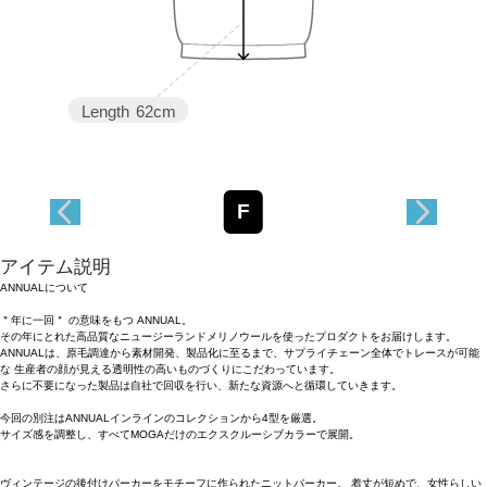
Length
62cm
F
アイテム説明
ANNUALについて
＂年に一回＂ の意味をもつ ANNUAL。
その年にとれた高品質なニュージーランドメリノウールを使ったプロダクトをお届けします。
ANNUALは、原毛調達から素材開発、製品化に至るまで、サプライチェーン全体でトレースが可能
な 生産者の顔が見える透明性の高いものづくりにこだわっています。
さらに不要になった製品は自社で回収を行い、新たな資源へと循環していきます。
今回の別注はANNUALインラインのコレクションから4型を厳選。
サイズ感を調整し、すべてMOGAだけのエクスクルーシブカラーで展開。
ヴィンテージの後付けパーカーをモチーフに作られたニットパーカー。 着丈が短めで、女性らしい