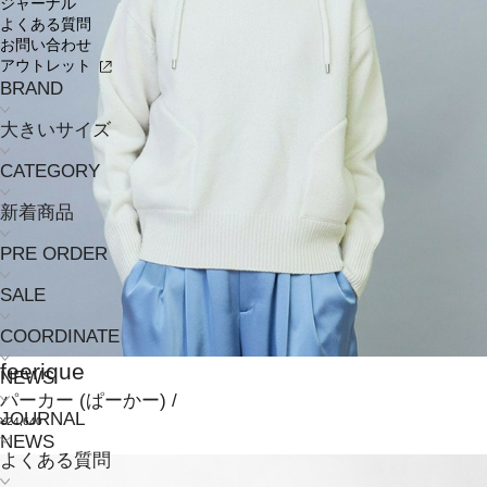
ジャーナル
よくある質問
お問い合わせ
アウトレット
BRAND
大きいサイズ
CATEGORY
新着商品
PRE ORDER
SALE
COORDINATE
feerique
NEWS
パーカー
(ぱーかー)
/
JOURNAL
¥24,640
NEWS
よくある質問