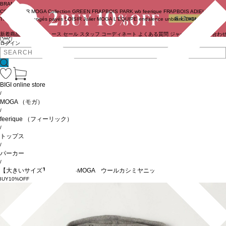
BRAND
COUTURIER
MOGA Collection
GREEN
FRAPBOIS PARK
wb
feerique
FRAPBOIS
ADIEU
TRISTESSE
congés payés
LOISIR
Julier
MOGA
L'EQUIPE
endalence
unbilanc
BIGI online store
新着商品
(ライブ)
ニュース
セール
スタッフ
コーディネート
よくある質問
ジャーナル
お問い合わ
ログイン
BIGI online store
/
MOGA
（モガ）
/
feerique
（フィーリック）
/
トップス
/
パーカー
/
【大きいサイズ】ANNUAL×MOGA ウールカシミヤニットパーカー
BUY10%OFF