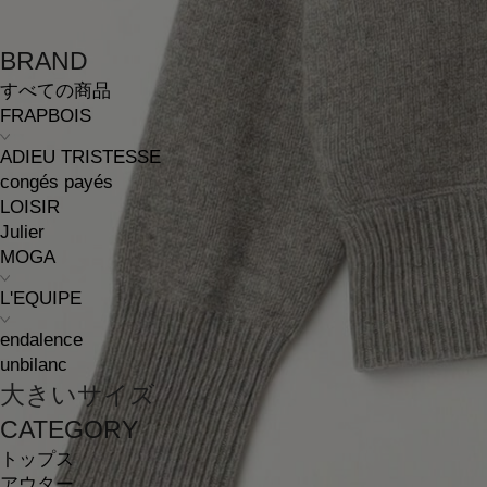
BRAND
すべての商品
FRAPBOIS
ADIEU TRISTESSE
congés payés
LOISIR
Julier
MOGA
L'EQUIPE
endalence
unbilanc
大きいサイズ
CATEGORY
トップス
アウター