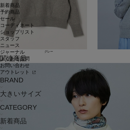
新着商品
予約商品
セール
コーディネート
ショップリスト
スタッフ
ニュース
ジャーナル
グレー
関連商品
よくある質問
お問い合わせ
アウトレット
BRAND
大きいサイズ
CATEGORY
新着商品