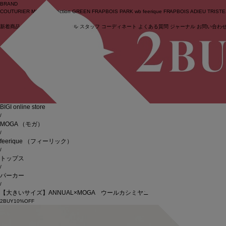
BRAND
COUTURIER
MOGA Collection
GREEN
FRAPBOIS PARK
wb
feerique
FRAPBOIS
ADIEU TRIST
新着商品
(ライブ)
ニュース
セール
スタッフ
コーディネート
よくある質問
ジャーナル
お問い合わ
ログイン
BIGI online store
/
MOGA
（モガ）
/
feerique
（フィーリック）
/
トップス
/
パーカー
/
【大きいサイズ】ANNUAL×MOGA ウールカシミヤニットパーカー
2BUY10%OFF