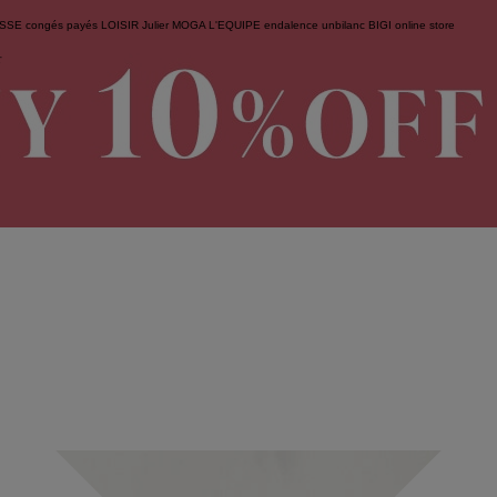
ESSE
congés payés
LOISIR
Julier
MOGA
L'EQUIPE
endalence
unbilanc
BIGI online store
せ