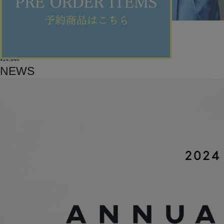
feerique
パーカー
(ぱーかー)
/
¥24,640
NEWS