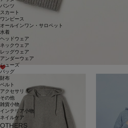
パンツ
スカート
ワンピース
オールインワン・サロペット
水着
ヘッドウェア
ネックウェア
レッグウェア
アンダーウェア
シューズ
バッグ
財布
ベルト
アクセサリ
その他
雑貨小物
インテリア小物
ネイルケア
OTHERS