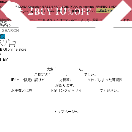
BRAND
COUTURIER
MOGA Collection
GREEN
FRAPBOIS PARK
wb
feerique
FRAPBOIS
ADIEU
TRISTESSE
congés payés
LOISIR
Julier
MOGA
L'EQUIPE
endalence
unbilanc
BIGI online store
新着商品
(ライブ)
ニュース
セール
スタッフ
コーディネート
よくある質問
ジャーナル
お問い合わ
せ
ログイン
BIGI online store
/
ITEM
大変申し訳ありません。
ご指定の商品が見つかりませんでした。
URLのご指定に誤りがあるか、更新等に伴い削除されてしまった可能性
があります。
お手数とは思いますが、下記リンクからサイトへ移動してください。
トップページへ