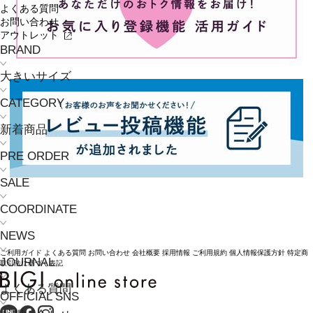
よくある質問
お問い合わせ
アウトレット
BRAND
大きいサイズ
CATEGORY
新着商品
PRE ORDER
SALE
COORDINATE
NEWS
ご利用ガイド
よくある質問
お問い合わせ
会社概要
採用情報
ご利用規約
個人情報保護方針
特定商
JOURNAL
取引法に基づく表記
よくある質問
OFFICIAL SNS