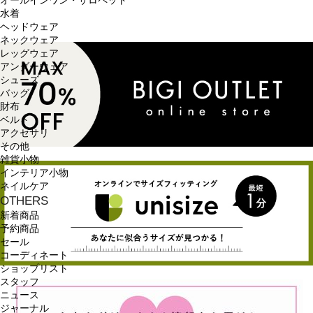
オールインワン・サロペット
水着
ヘッドウェア
ネックウェア
レッグウェア
アンダーウェア
シューズ
バッグ
財布
ベルト
アクセサリ
その他
雑貨小物
インテリア小物
ネイルケア
OTHERS
新着商品
予約商品
セール
コーディネート
ショップリスト
スタッフ
ニュース
ジャーナル