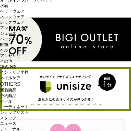
オールインワン・サロペット
水着
ヘッドウェア
ネックウェア
レッグウェア
アンダーウェア
シューズ
バッグ
財布
ベルト
アクセサリ
その他
雑貨小物
インテリア小物
ネイルケア
OTHERS
新着商品
予約商品
セール
コーディネート
ショップリスト
スタッフ
ニュース
ジャーナル