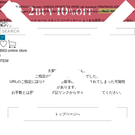
BRAND
COUTURIER
MOGA Collection
GREEN
FRAPBOIS PARK
wb
feerique
FRAPBOIS
ADIEU
TRISTESSE
congés payés
LOISIR
Julier
MOGA
L'EQUIPE
endalence
unbilanc
BIGI online store
新着商品
(ライブ)
ニュース
セール
スタッフ
コーディネート
よくある質問
ジャーナル
お問い合わ
せ
ログイン
BIGI online store
/
ITEM
大変申し訳ありません。
ご指定の商品が見つかりませんでした。
URLのご指定に誤りがあるか、更新等に伴い削除されてしまった可能性
があります。
お手数とは思いますが、下記リンクからサイトへ移動してください。
トップページへ