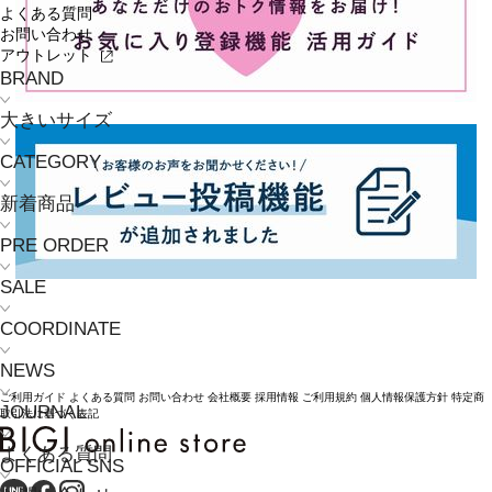
よくある質問
お問い合わせ
アウトレット
BRAND
大きいサイズ
CATEGORY
新着商品
PRE ORDER
SALE
COORDINATE
NEWS
ご利用ガイド
よくある質問
お問い合わせ
会社概要
採用情報
ご利用規約
個人情報保護方針
特定商
JOURNAL
取引法に基づく表記
よくある質問
OFFICIAL SNS