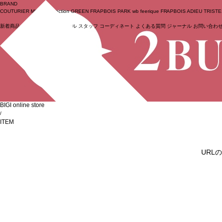
BRAND
COUTURIER
MOGA Collection
GREEN
FRAPBOIS PARK
wb
feerique
FRAPBOIS
ADIEU TRIST
新着商品
(ライブ)
ニュース
セール
スタッフ
コーディネート
よくある質問
ジャーナル
お問い合わ
ログイン
BIGI online store
/
ITEM
URL