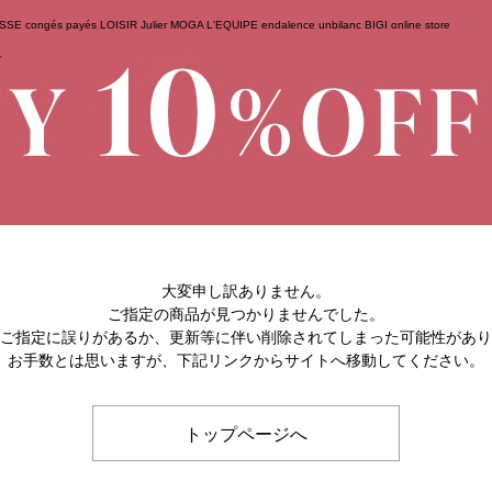
ESSE
congés payés
LOISIR
Julier
MOGA
L'EQUIPE
endalence
unbilanc
BIGI online store
せ
大変申し訳ありません。
ご指定の商品が見つかりませんでした。
のご指定に誤りがあるか、更新等に伴い削除されてしまった可能性があ
お手数とは思いますが、下記リンクからサイトへ移動してください。
トップページへ