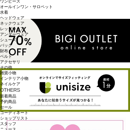
ワンピース
オールインワン・サロペット
水着
ヘッドウェア
ネックウェア
レッグウェア
アンダーウェア
シューズ
バッグ
財布
ベルト
アクセサリ
その他
雑貨小物
インテリア小物
ネイルケア
OTHERS
新着商品
予約商品
セール
コーディネート
ショップリスト
スタッフ
ニュース