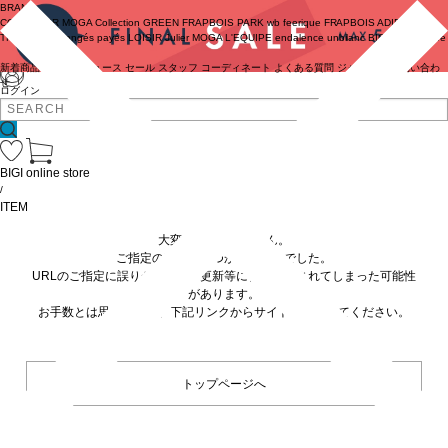
BRAND
COUTURIER
MOGA Collection
GREEN
FRAPBOIS PARK
wb
feerique
FRAPBOIS
ADIEU
TRISTESSE
congés payés
LOISIR
Julier
MOGA
L'EQUIPE
endalence
unbilanc
BIGI online store
新着商品
(ライブ)
ニュース
セール
スタッフ
コーディネート
よくある質問
ジャーナル
お問い合わ
せ
ログイン
BIGI online store
/
ITEM
大変申し訳ありません。
ご指定の商品が見つかりませんでした。
URLのご指定に誤りがあるか、更新等に伴い削除されてしまった可能性
があります。
お手数とは思いますが、下記リンクからサイトへ移動してください。
トップページへ