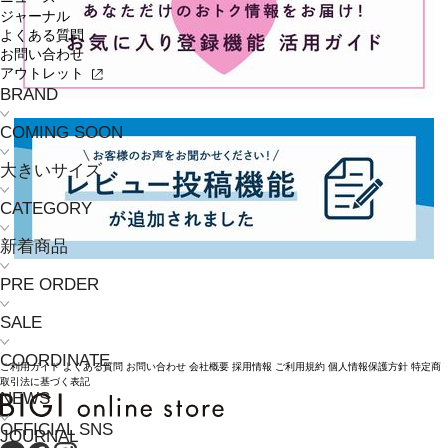
ジャーナル
よくある質問
お問い合わせ
アウトレット
BRAND
COMING SOON
大きいサイズ
CATEGORY
新着商品
PRE ORDER
SALE
COORDINATE
ご利用ガイド
よくある質問
お問い合わせ
会社概要
採用情報
ご利用規約
個人情報保護方針
特定商
取引法に基づく表記
NEWS
OFFICIAL SNS
JOURNAL