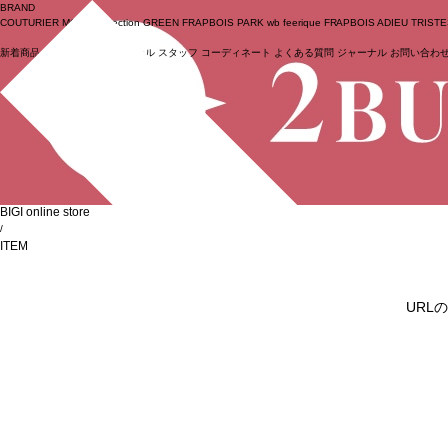
BRAND
COUTURIER
MOGA Collection
GREEN
FRAPBOIS PARK
wb
feerique
FRAPBOIS
ADIEU TRIST
新着商品
(ライブ)
ニュース
セール
スタッフ
コーディネート
よくある質問
ジャーナル
お問い合わ
ログイン
BIGI online store
/
ITEM
URL