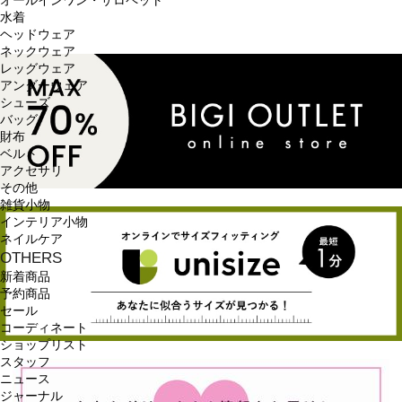
オールインワン・サロペット
水着
ヘッドウェア
ネックウェア
レッグウェア
アンダーウェア
シューズ
バッグ
財布
ベルト
アクセサリ
その他
雑貨小物
インテリア小物
ネイルケア
OTHERS
新着商品
予約商品
セール
コーディネート
ショップリスト
スタッフ
ニュース
ジャーナル