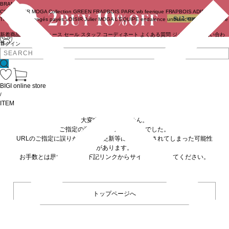
BRAND
COUTURIER
MOGA Collection
GREEN
FRAPBOIS PARK
wb
feerique
FRAPBOIS
ADIEU
TRISTESSE
congés payés
LOISIR
Julier
MOGA
L'EQUIPE
endalence
unbilanc
BIGI online store
新着商品
(ライブ)
ニュース
セール
スタッフ
コーディネート
よくある質問
ジャーナル
お問い合わ
せ
ログイン
BIGI online store
/
ITEM
大変申し訳ありません。
ご指定の商品が見つかりませんでした。
URLのご指定に誤りがあるか、更新等に伴い削除されてしまった可能性
があります。
お手数とは思いますが、下記リンクからサイトへ移動してください。
トップページへ