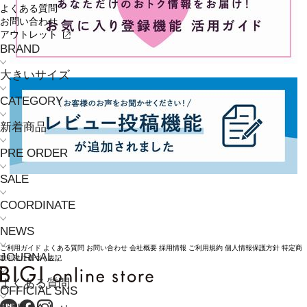
よくある質問
お問い合わせ
アウトレット
BRAND
大きいサイズ
CATEGORY
新着商品
PRE ORDER
SALE
COORDINATE
NEWS
ご利用ガイド
よくある質問
お問い合わせ
会社概要
採用情報
ご利用規約
個人情報保護方針
特定商
JOURNAL
取引法に基づく表記
よくある質問
OFFICIAL SNS