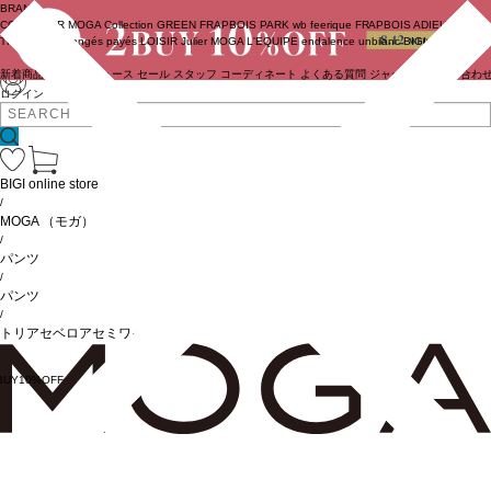
BRAND
COUTURIER
MOGA Collection
GREEN
FRAPBOIS PARK
wb
feerique
FRAPBOIS
ADIEU
TRISTESSE
congés payés
LOISIR
Julier
MOGA
L'EQUIPE
endalence
unbilanc
BIGI online store
新着商品
(ライブ)
ニュース
セール
スタッフ
コーディネート
よくある質問
ジャーナル
お問い合わ
ログイン
BIGI online store
/
MOGA
（モガ）
/
パンツ
/
パンツ
/
トリアセベロアセミワイドパンツ
BUY10%OFF