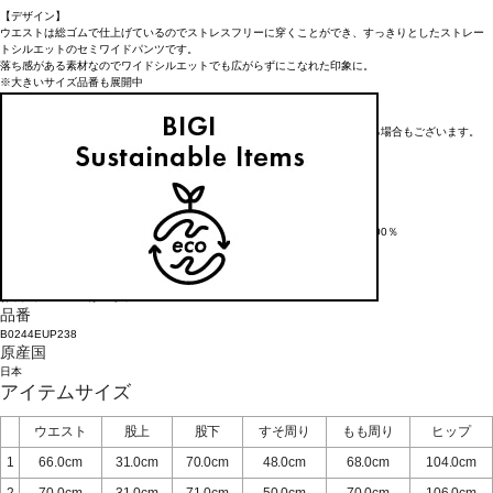
【デザイン】
ウエストは総ゴムで仕上げているのでストレスフリーに穿くことができ、すっきりとしたストレー
トシルエットのセミワイドパンツです。
落ち感がある素材なのでワイドシルエットでも広がらずにこなれた印象に。
※大きいサイズ品番も展開中
大きいサイズ品番：
B0248EUP238
※在庫状況によりお取り寄せなどの事情で、商品お届けまで1週間前後かかる場合もございます。
アイテム詳細
タイプ
パンツ
素材
本体：トリアセテート75%, ポリエステル25%, ペチパンツ：ポリエステル100％
お手入れについてはこちら
品番
B0244EUP238
原産国
日本
アイテムサイズ
ウエスト
股上
股下
すそ周り
もも周り
ヒップ
1
66.0cm
31.0cm
70.0cm
48.0cm
68.0cm
104.0cm
2
70.0cm
31.0cm
71.0cm
50.0cm
70.0cm
106.0cm