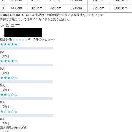
3
74.0cm
32.0cm
72.0cm
52.0cm
72.0cm
108.0cm
※BIGI ONLINE STOREの商品は、独自の採寸方法により採寸をしております。
※採寸方法については
サイズガイド
をご覧ください。
レビュー
レビューを投稿する
総合評価
☆☆☆☆☆
0
（0件のレビュー）
★★★★★
0人
（0％）
★★★★☆
0人
（0％）
★★★☆☆
0人
（0％）
★★☆☆☆
0人
（0％）
★☆☆☆☆
0人
（0％）
購入商品のサイズ感