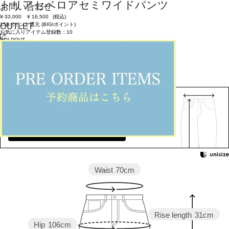
トリアセベロアセミワイドパンツ
お問い合わせ
¥
33,000
¥
16,500
(税込)
150ポイント還元 (BIGIポイント)
OUTLET
お気に入りアイテム登録数：
10
SOLDOUT
返品可
SALE
返品について
カラー・サイズを選択する
158cm 51kgRecommended
2
Find out more on your body type
Waist
70cm
Rise length
31cm
Hip
106cm