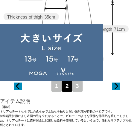
Thickness of thigh
35cm
Inseam length
71cm
Hem width
25cm
1
2
3
アイテム説明
【素材】
トリアセテートならではの柔らかで上品な手触りと深い光沢感が特長のベロアです。
特殊起毛技術により表面の毛を立たせることで、ビロードのような優雅な雰囲気を醸し出しまし
た。トリアセテートは森林保全に配慮した原料を使用しているという面で、優れたサステナブル原
料とされています。