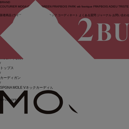
BRAND
COUTURIER
MOGA Collection
GREEN
FRAPBOIS PARK
wb
feerique
FRAPBOIS
ADIEU TRIST
新着商品
(ライブ)
ニュース
セール
スタッフ
コーディネート
よくある質問
ジャーナル
お問い合わ
ログイン
BIGI online store
/
MOGA
（モガ）
/
トップス
/
カーディガン
/
SPGNA MOLE Vネックカーディガン
BUY10%OFF