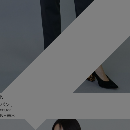
MOGA
パンツ
(ぱんつ)
/
¥12,650
NEWS