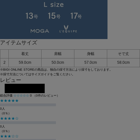
お手入れについてはこちら
品番
B0244ZKD353
原産国
中国
アイテムサイズ
着丈
肩幅
身幅
そで丈
2
59.0cm
50.0cm
57.0cm
58.0cm
※BIGI ONLINE STOREの商品は、独自の採寸方法により採寸をしております。
※採寸方法については
サイズガイド
をご覧ください。
レビュー
レビューを投稿する
総合評価
☆☆☆☆☆
0
（0件のレビュー）
★★★★★
0人
（0％）
★★★★☆
0人
（0％）
★★★☆☆