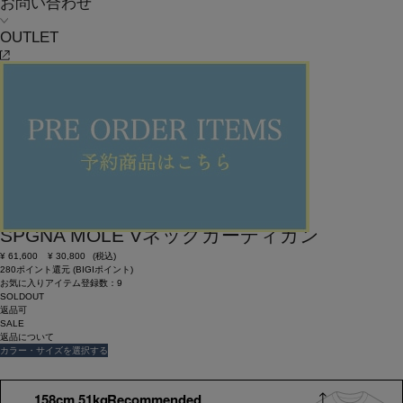
お問い合わせ
OUTLET
SOLDOUT
返品可
SALE
返品について
MOGA
SPGNA MOLE Vネックカーディガン
¥
61,600
¥
30,800
(税込)
280ポイント還元 (BIGIポイント)
お気に入りアイテム登録数：
9
SOLDOUT
返品可
SALE
返品について
カラー・サイズを選択する
158cm 51kgRecommended