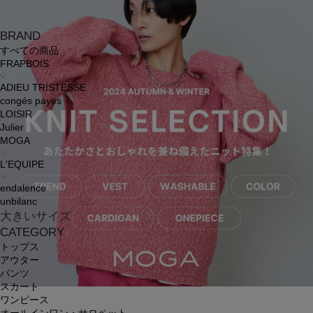
BRAND
すべての商品
FRAPBOIS
ADIEU TRISTESSE
congés payés
LOISIR
Julier
MOGA
L'EQUIPE
endalence
unbilanc
大きいサイズ
CATEGORY
トップス
アウター
パンツ
スカート
ワンピース