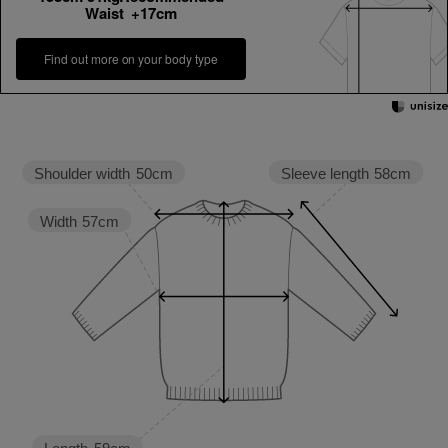
Waist +17cm
Find out more on your body type
Sleeve length
58cm
Shoulder width
50cm
Width
57cm