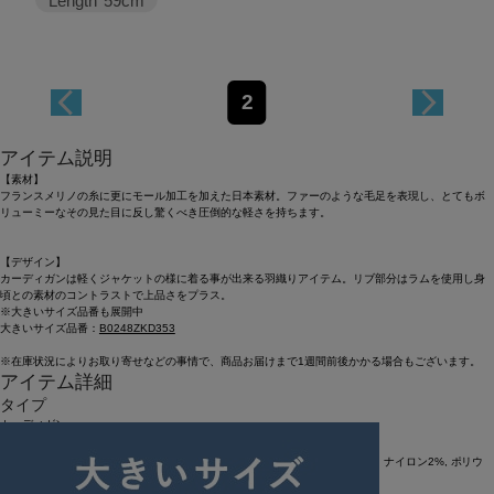
Length
59cm
2
アイテム説明
【素材】
フランスメリノの糸に更にモール加工を加えた日本素材。ファーのような毛足を表現し、とてもボ
リューミーなその見た目に反し驚くべき圧倒的な軽さを持ちます。
【デザイン】
カーディガンは軽くジャケットの様に着る事が出来る羽織りアイテム。リブ部分はラムを使用し身
頃との素材のコントラストで上品さをプラス。
※大きいサイズ品番も展開中
大きいサイズ品番：
B0248ZKD353
※在庫状況によりお取り寄せなどの事情で、商品お届けまで1週間前後かかる場合もございます。
アイテム詳細
タイプ
カーディガン
素材
毛83%, ポリエステル17% 前立て・袖口・裾・ポケット口リブ部分：毛97%, ナイロン2%, ポリウ
レタン1%