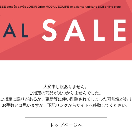
ESSE
congés payés
LOISIR
Julier
MOGA
L'EQUIPE
endalence
unbilanc
BIGI online store
せ
大変申し訳ありません。
ご指定の商品が見つかりませんでした。
のご指定に誤りがあるか、更新等に伴い削除されてしまった可能性があ
お手数とは思いますが、下記リンクからサイトへ移動してください。
トップページへ