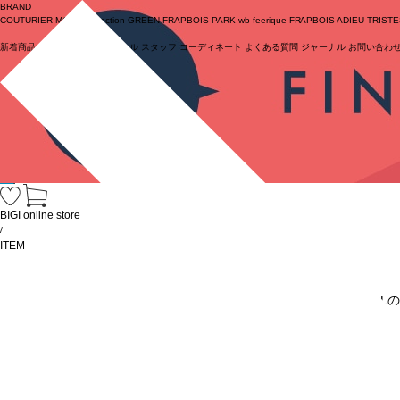
BRAND
COUTURIER
MOGA Collection
GREEN
FRAPBOIS PARK
wb
feerique
FRAPBOIS
ADIEU TRIST
新着商品
(ライブ)
ニュース
セール
スタッフ
コーディネート
よくある質問
ジャーナル
お問い合わ
ログイン
BIGI online store
/
ITEM
URL