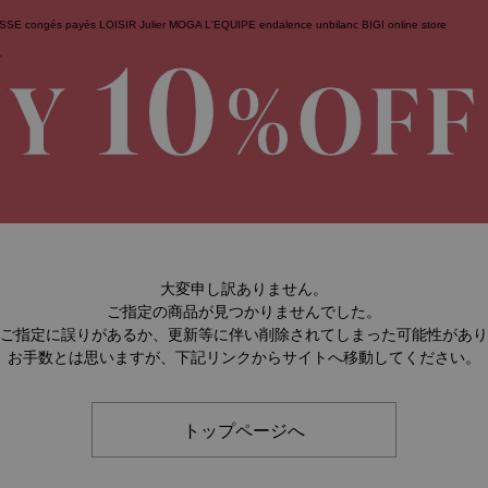
ESSE
congés payés
LOISIR
Julier
MOGA
L'EQUIPE
endalence
unbilanc
BIGI online store
せ
大変申し訳ありません。
ご指定の商品が見つかりませんでした。
のご指定に誤りがあるか、更新等に伴い削除されてしまった可能性があ
お手数とは思いますが、下記リンクからサイトへ移動してください。
トップページへ