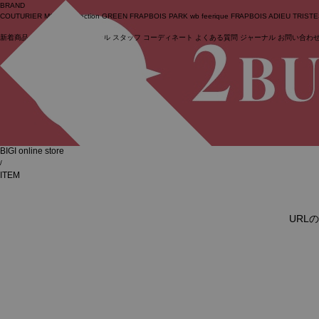
BRAND
COUTURIER
MOGA Collection
GREEN
FRAPBOIS PARK
wb
feerique
FRAPBOIS
ADIEU TRIST
新着商品
(ライブ)
ニュース
セール
スタッフ
コーディネート
よくある質問
ジャーナル
お問い合わ
ログイン
BIGI online store
/
ITEM
URL