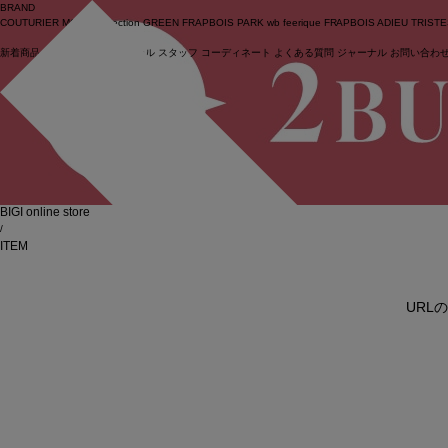
BRAND
COUTURIER
MOGA Collection
GREEN
FRAPBOIS PARK
wb
feerique
FRAPBOIS
ADIEU TRIST
新着商品
(ライブ)
ニュース
セール
スタッフ
コーディネート
よくある質問
ジャーナル
お問い合わ
ログイン
BIGI online store
/
ITEM
URL