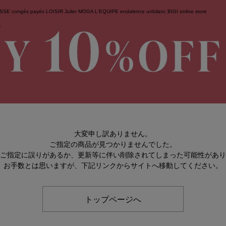
ESSE
congés payés
LOISIR
Julier
MOGA
L'EQUIPE
endalence
unbilanc
BIGI online store
せ
大変申し訳ありません。
ご指定の商品が見つかりませんでした。
のご指定に誤りがあるか、更新等に伴い削除されてしまった可能性があ
お手数とは思いますが、下記リンクからサイトへ移動してください。
トップページへ