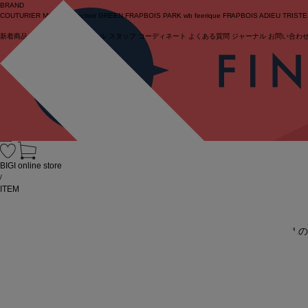
BRAND
COUTURIER
MOGA Collection
GREEN
FRAPBOIS PARK
wb
feerique
FRAPBOIS
ADIEU TRIST
新着商品
(ライブ)
ニュース
セール
スタッフ
コーディネート
よくある質問
ジャーナル
お問い合わ
ログイン
BIGI online store
/
ITEM
URL