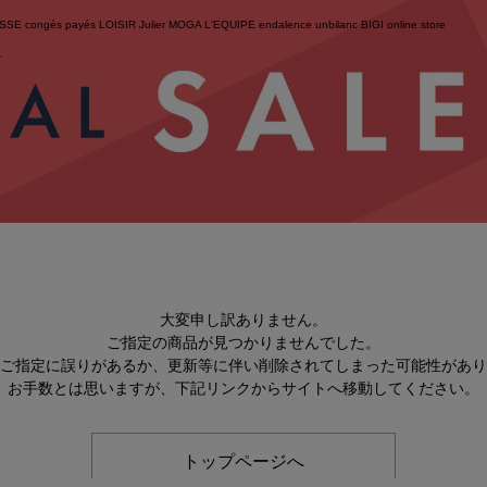
ESSE
congés payés
LOISIR
Julier
MOGA
L'EQUIPE
endalence
unbilanc
BIGI online store
せ
大変申し訳ありません。
ご指定の商品が見つかりませんでした。
のご指定に誤りがあるか、更新等に伴い削除されてしまった可能性があ
お手数とは思いますが、下記リンクからサイトへ移動してください。
トップページへ