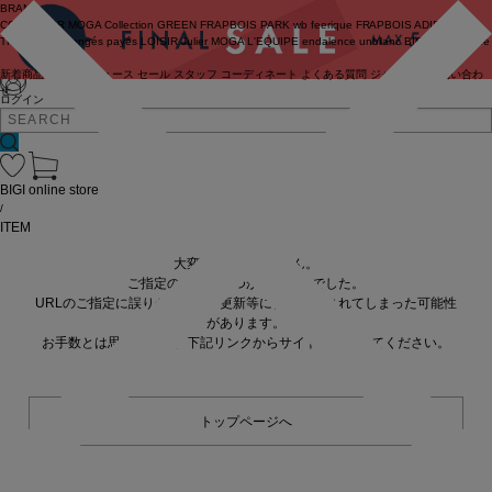
BRAND
COUTURIER
MOGA Collection
GREEN
FRAPBOIS PARK
wb
feerique
FRAPBOIS
ADIEU
TRISTESSE
congés payés
LOISIR
Julier
MOGA
L'EQUIPE
endalence
unbilanc
BIGI online store
新着商品
(ライブ)
ニュース
セール
スタッフ
コーディネート
よくある質問
ジャーナル
お問い合わ
せ
ログイン
BIGI online store
/
ITEM
大変申し訳ありません。
ご指定の商品が見つかりませんでした。
URLのご指定に誤りがあるか、更新等に伴い削除されてしまった可能性
があります。
お手数とは思いますが、下記リンクからサイトへ移動してください。
トップページへ