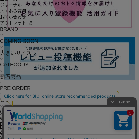
ジャーナル
よくある質問
お問い合わせ
アウトレット
BRAND
COMING SOON
大きいサイズ
CATEGORY
新着商品
PRE ORDER
SALE
COORDINATE
ご利用ガイド
よくある質問
お問い合わせ
会社概要
採用情報
ご利用規約
個人情報保護方針
特定商
取引法に基づく表記
NEWS
OFFICIAL SNS
JOURNAL