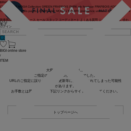
BRAND
COUTURIER
MOGA Collection
GREEN
FRAPBOIS PARK
wb
feerique
FRAPBOIS
ADIEU
TRISTESSE
congés payés
LOISIR
Julier
MOGA
L'EQUIPE
endalence
unbilanc
BIGI online store
新着商品
(ライブ)
ニュース
セール
スタッフ
コーディネート
よくある質問
ジャーナル
お問い合わ
せ
ログイン
BIGI online store
/
ITEM
大変申し訳ありません。
ご指定の商品が見つかりませんでした。
URLのご指定に誤りがあるか、更新等に伴い削除されてしまった可能性
があります。
お手数とは思いますが、下記リンクからサイトへ移動してください。
トップページへ