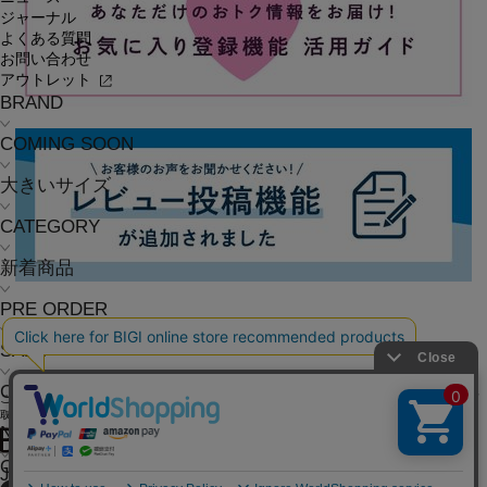
ジャーナル
よくある質問
お問い合わせ
アウトレット
BRAND
COMING SOON
大きいサイズ
CATEGORY
新着商品
PRE ORDER
SALE
COORDINATE
ご利用ガイド
よくある質問
お問い合わせ
会社概要
採用情報
ご利用規約
個人情報保護方針
特定商
取引法に基づく表記
NEWS
OFFICIAL SNS
JOURNAL