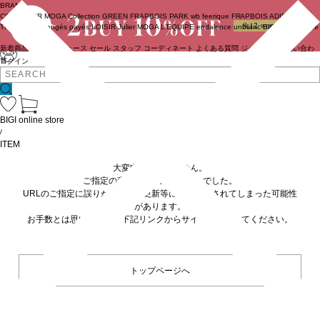
BRAND
COUTURIER
MOGA Collection
GREEN
FRAPBOIS PARK
wb
feerique
FRAPBOIS
ADIEU
TRISTESSE
congés payés
LOISIR
Julier
MOGA
L'EQUIPE
endalence
unbilanc
BIGI online store
新着商品
(ライブ)
ニュース
セール
スタッフ
コーディネート
よくある質問
ジャーナル
お問い合わ
せ
ログイン
BIGI online store
/
ITEM
大変申し訳ありません。
ご指定の商品が見つかりませんでした。
URLのご指定に誤りがあるか、更新等に伴い削除されてしまった可能性
があります。
お手数とは思いますが、下記リンクからサイトへ移動してください。
トップページへ