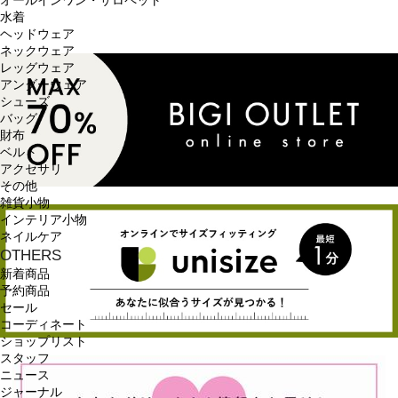
オールインワン・サロペット
水着
ヘッドウェア
ネックウェア
レッグウェア
アンダーウェア
シューズ
バッグ
財布
ベルト
アクセサリ
その他
雑貨小物
インテリア小物
ネイルケア
OTHERS
新着商品
予約商品
セール
コーディネート
ショップリスト
スタッフ
ニュース
ジャーナル