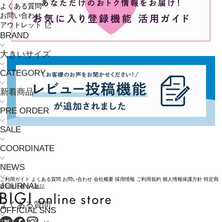
よくある質問
お問い合わせ
アウトレット
BRAND
大きいサイズ
CATEGORY
新着商品
PRE ORDER
SALE
COORDINATE
NEWS
ご利用ガイド
よくある質問
お問い合わせ
会社概要
採用情報
ご利用規約
個人情報保護方針
特定商
JOURNAL
取引法に基づく表記
よくある質問
OFFICIAL SNS