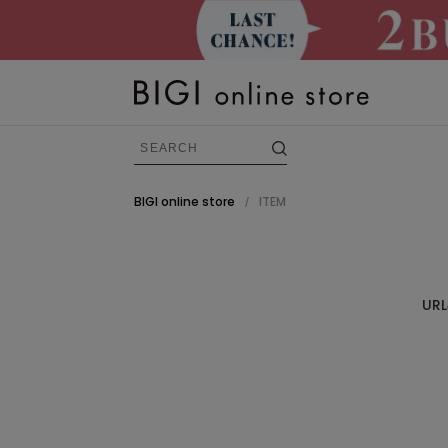
BIGI online store
ITEM
/
BRAND
すべての商品
U
FRAPBOIS
ADIEU TRISTESSE
congés payés